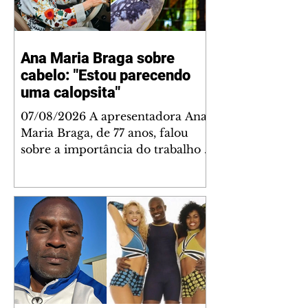
Ana Maria Braga sobre
cabelo: "Estou parecendo
uma calopsita"
07/08/2026 A apresentadora Ana
Maria Braga, de 77 anos, falou
sobre a importância do trabalho e
o que ele representa em sua vida.
A veterana chegou à TV Globo
em 1999 e continua fazendo
sucesso no período matinal. A
comunicadora global começou o
papo descontraído, gravado por
seu esposo, o jornalista Fábio
Arruda, e comentou sobre a
importância de se estabelecer um