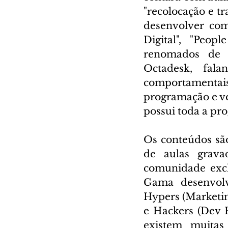
"recolocação e t
desenvolver com
Digital", "Peopl
renomados de 
Octadesk, fala
comportamentais
programação e ven
possui toda a pr
Os conteúdos são
de aulas grav
comunidade excl
Gama desenvolve 
Hypers (Marketing
e Hackers (Dev F
existem muitas