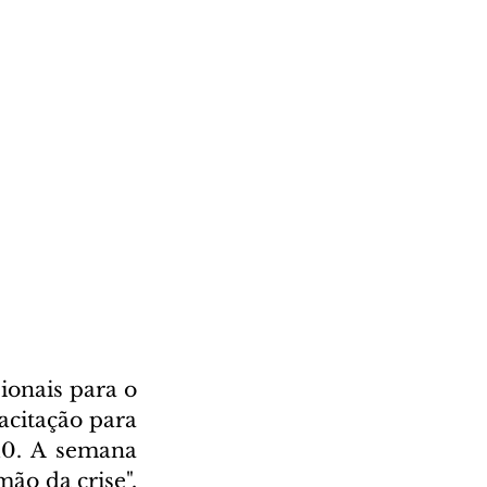
onais para o 
acitação para 
0. A semana 
ão da crise", 