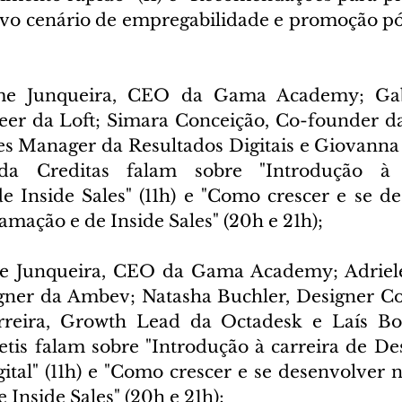
vo cenário de empregabilidade e promoção pó
me Junqueira, CEO da Gama Academy; Gabr
er da Loft; Simara Conceição, Co-founder da
es Manager da Resultados Digitais e Giovanna P
a Creditas falam sobre "Introdução à c
 Inside Sales" (11h) e "Como crescer e se de
amação e de Inside Sales" (20h e 21h);
e Junqueira, CEO da Gama Academy; Adriele
gner da Ambev; Natasha Buchler, Designer Co
erreira, Growth Lead da Octadesk e Laís Bol
is falam sobre "Introdução à carreira de De
tal" (11h) e "Como crescer e se desenvolver na
Inside Sales" (20h e 21h);