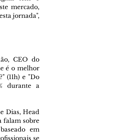
te mercado, 
sta jornada", 
ão, CEO do 
e é o melhor 
 (11h) e "Do 
 durante a 
e Dias, Head 
falam sobre 
baseado em 
issionais se 