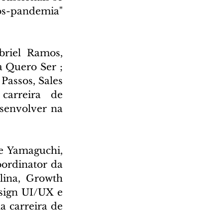
s-pandemia" 
iel Ramos, 
 Quero Ser ; 
assos, Sales 
arreira de 
senvolver na 
 Yamaguchi, 
ordinator da 
ina, Growth 
sign UI/UX e 
 carreira de 