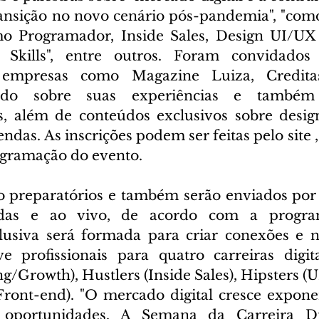
ransição no novo cenário pós-pandemia", "como 
o Programador, Inside Sales, Design UI/UX 
e Skills", entre outros. Foram convidados p
empresas como Magazine Luiza, Credita
ndo sobre suas experiências e também h
, além de conteúdos exclusivos sobre design
das. As inscrições podem ser feitas pelo site 
ogramação do evento.
 preparatórios e também serão enviados por 
adas e ao vivo, de acordo com a progra
usiva será formada para criar conexões e ne
profissionais para quatro carreiras digitai
/Growth), Hustlers (Inside Sales), Hipsters (U
ront-end). "O mercado digital cresce expone
 oportunidades. A Semana da Carreira Di