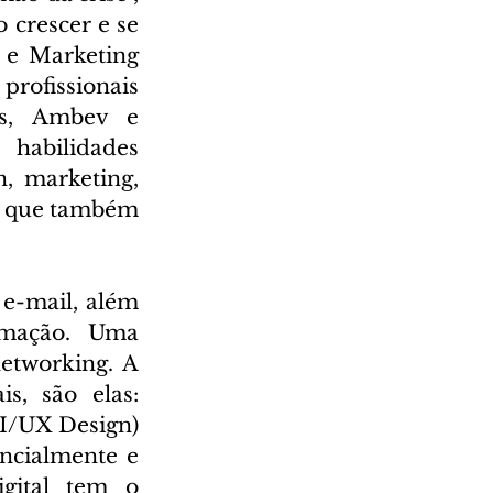
crescer e se 
e Marketing 
rofissionais 
s, Ambev e 
abilidades 
, marketing, 
, que também 
e-mail, além 
mação. Uma 
tworking. A 
s, são elas: 
I/UX Design) 
ncialmente e 
gital tem o 