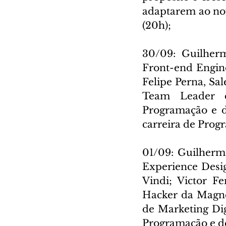
adaptarem ao no
(20h);
30/09: Guilher
Front-end Engine
Felipe Perna, Sal
Team Leader d
Programação e de
carreira de Progr
01/09: Guilherm
Experience Desi
Vindi; Victor F
Hacker da Magnet
de Marketing Digi
Programação e de 