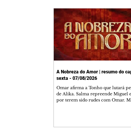
A Nobreza do Amor | resumo do cap
sexta - 07/08/2026
Omar afirma a Tonho que lutará p
de Alika. Salma repreende Miguel 
por terem sido rudes com Omar. M
Helena aconselha Manoel sobre se
namoro com Ana Maria. Pressiona
Bakari revela a Jendal que Chinua 
em terras inimigas. Omar pede que
acompanhe até a agência bancária