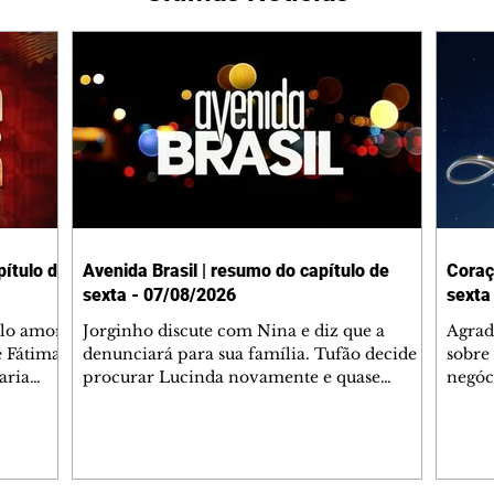
ítulo de
Avenida Brasil | resumo do capítulo de
Coraç
sexta - 07/08/2026
sexta
elo amor
Jorginho discute com Nina e diz que a
Agrad
e Fátima
denunciará para sua família. Tufão decide
sobre 
aria
procurar Lucinda novamente e quase
negóc
u
encontra Nina no lixão. Débora se
Janet
do,
preocupa com Jorginho. Monalisa pede que
Verôn
esteve
Olenka não a deixe sozinha. Tufão
inform
 Alika o
encontra Jorginho e o leva para casa. Max é
procu
. Chinua
hostil com Carminha. Diógenes se irrita
que e