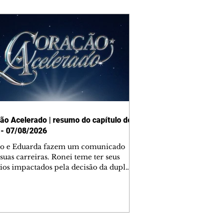
ão Acelerado | resumo do capítulo de
 - 07/08/2026
o e Eduarda fazem um comunicado
suas carreiras. Ronei teme ter seus
ios impactados pela decisão da dupla.
e decide prestar queixa contra
ica. Gael descobre que Naiane passou
ações sigilosas para Talita. Ronei
ra Verônica novamente e descobre
la deixou Bom Retorno. Gael se