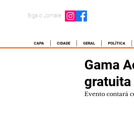
Siga o Jornale
CAPA
CIDADE
GERAL
POLÍTICA
Gama Ac
gratuita
Evento contará co