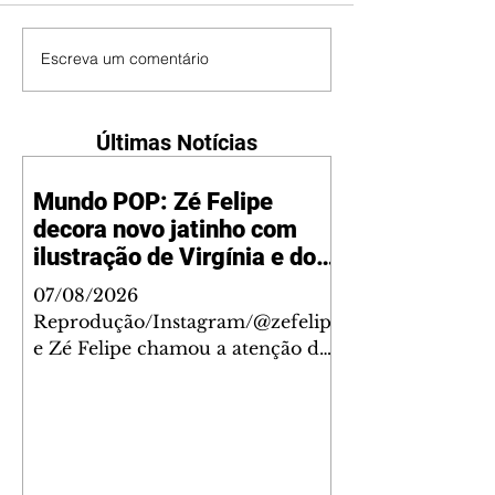
Escreva um comentário
Últimas Notícias
Mundo POP: Zé Felipe
decora novo jatinho com
ilustração de Virgínia e dos
filhos
07/08/2026
Reprodução/Instagram/@zefelip
e Zé Felipe chamou a atenção dos
seguidores ao revelar um detalhe
especial de sua nova aeronave. O
cantor compartilhou nesta
quinta-feira, 6, registros do
jatinho recém-adquirido e