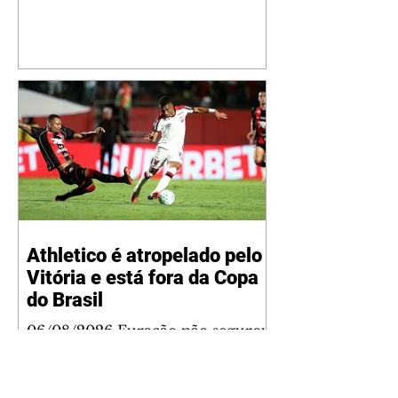
mostrou que decidiu personalizar
o espaço com uma ilustração que
reúne Virginia Fonseca e os três
filhos que eles tiveram juntos:
Maria Alice, Maria Flor e José
Leonardo. Na imagem, aparecem
os apelidos dos integrantes da
família, entre eles "Papai",
"Mamãe",
Athletico é atropelado pelo
Vitória e está fora da Copa
do Brasil
06/08/2026 Furacão não segurou
a vantagem, foi goleado por 4x0
Divulgação O Athletico encerrou
sua campanha na Copa do Brasil