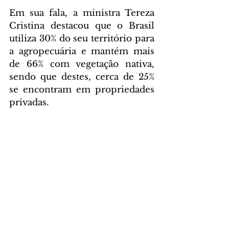
Em sua fala, a ministra Tereza 
Cristina destacou que o Brasil 
utiliza 30% do seu território para 
a agropecuária e mantém mais 
de 66% com vegetação nativa, 
sendo que destes, cerca de 25% 
se encontram em propriedades 
privadas.
Ao apresentar as políticas 
públicas executadas pelo 
governo no setor, ela explicou 
que a agenda de inovação e 
produção sustentável é um dos 
pilares do ministério.
“A agropecuária está 
intimamente ligada ao meio 