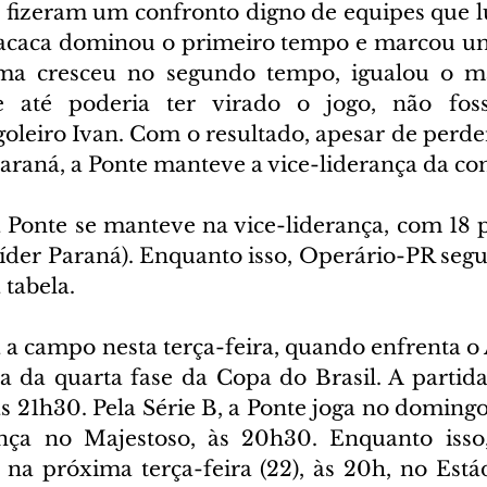
 fizeram um confronto digno de equipes que 
acaca dominou o primeiro tempo e marcou um
ma cresceu no segundo tempo, igualou o m
 até poderia ter virado o jogo, não fos
oleiro Ivan. Com o resultado, apesar de perder
Paraná, a Ponte manteve a vice-liderança da co
Ponte se manteve na vice-liderança, com 18 po
der Paraná). Enquanto isso, Operário-PR segue 
 tabela.
a a campo nesta terça-feira, quando enfrenta 
ta da quarta fase da Copa do Brasil. A partida
 21h30. Pela Série B, a Ponte joga no domingo 
nça no Majestoso, às 20h30. Enquanto isso,
 na próxima terça-feira (22), às 20h, no Est