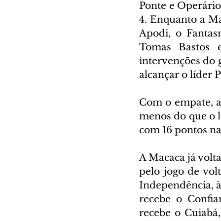
Ponte e Operário
4. Enquanto a M
Apodi, o Fantas
Tomas Bastos e
intervenções do g
alcançar o líder 
Com o empate, a 
menos do que o lí
com 16 pontos na
A Macaca já volt
pelo jogo de vol
Independência, às
recebe o Confia
recebe o Cuiabá,