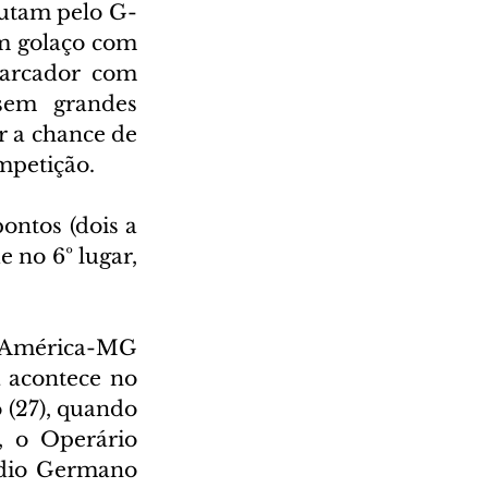
lutam pelo G-
 golaço com 
arcador com 
sem grandes 
 a chance de 
mpetição.
ntos (dois a 
no 6º lugar, 
o América-MG 
 acontece no 
(27), quando 
 o Operário 
ádio Germano 