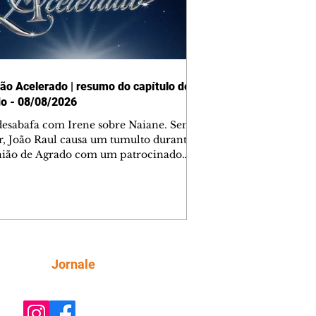
ão Acelerado | resumo do capítulo de
o - 08/08/2026
desabafa com Irene sobre Naiane. Sem
r, João Raul causa um tumulto durante
nião de Agrado com um patrocinador.
orienta Osmar a seguir Cinara, que
be a movimentação e alerta Ronei.
res confronta Cinara sobre a
imação com Ronei. Eduarda pensa
dir a Valéria para ficar com Sol. Gael
e terminar com Naiane. João Raul
ta para Agrado que não está
Siga
Jornale
guindo conviver com seu sucesso, e
na o relacionamento dos dois.