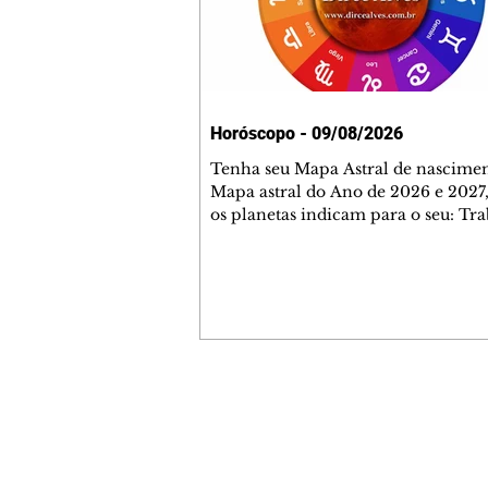
Horóscopo - 09/08/2026
Tenha seu Mapa Astral de nascimen
Mapa astral do Ano de 2026 e 2027,
os planetas indicam para o seu: Tra
Amor, Dinheiro, Saúde e Família. E
com 35 páginas. Adquira já através 
loja virtual ou na loja física: rua E
Perneta 30 – loja 21 – galeria Ceza
– centro – Curitiba. Você pode ped
também através do nosso Whatsapp
receber seu livro virtual: (41) 99719
Escute o programa Bom Dia Astral 
Contato comercial
da Rádio Cultura AM 930 e t
mmjornale@gmail.com
Telefone: (41) 99978-9956