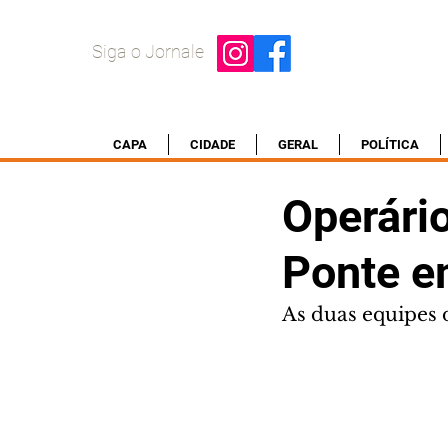
Siga o Jornale
CAPA
CIDADE
GERAL
POLÍTICA
Operári
Ponte 
As duas equipes 