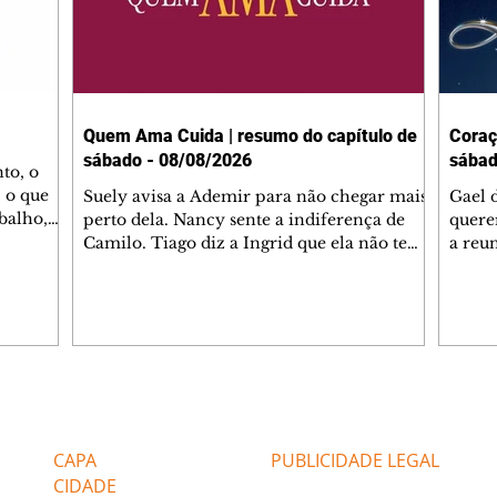
Quem Ama Cuida | resumo do capítulo de
Coraç
sábado - 08/08/2026
sábad
to, o
 o que
Suely avisa a Ademir para não chegar mais
Gael 
balho,
perto dela. Nancy sente a indiferença de
quere
studo
Camilo. Tiago diz a Ingrid que ela não tem
a reu
da nossa
competência para presidir a joalheria.
Zilá 
miliano
André conta a Pedro que a associação de
perce
r Franco
advogados expulsou Ademir. Laurentino
Palha
ir
contrata Adriana para servir no
aprox
 e
restaurante. Adriana vê Pedro e Bruna no
em pe
-0645.
restaurante. Bruna provoca Adriana. Dora
decid
através
pede ajuda a André para marcar um
inven
Editorias
Editais Certificados
encontro com Suely. Adriana diz a Lyris
conse
que está feliz trabalhando no restaurante de
termi
CAPA
PUBLICIDADE LEGAL
Nanc
CIDADE