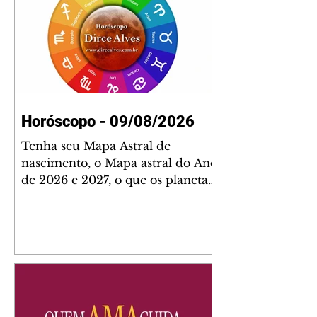
Horóscopo - 09/08/2026
Tenha seu Mapa Astral de
nascimento, o Mapa astral do Ano
de 2026 e 2027, o que os planetas
indicam para o seu: Trabalho,
Amor, Dinheiro, Saúde e Família.
Estudo com 35 páginas. Adquira
já através da nossa loja virtual ou
na loja física: rua Emiliano
Perneta 30 – loja 21 – galeria
Cezar Franco – centro –
Curitiba. Você pode pedir