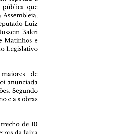
pública que 
 Assembleia, 
eputado Luiz 
ussein Bakri 
e Matinhos e 
 Legislativo 
maiores de 
oi anunciada 
es. Segundo 
o e a s obras 
trecho de 10 
ros da faixa 