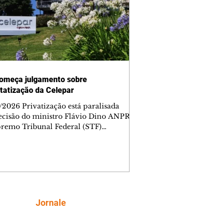
omeça julgamento sobre
tatização da Celepar
/2026 Privatização está paralisada
ecisão do ministro Flávio Dino ANPR
remo Tribunal Federal (STF)
ou nesta sexta-feira (7) o julgamento
i analisar a decisão liminar que
ndeu o processo de desestatização da
nhia de Tecnologia da Informação e
icação do Paraná (Celepar). A
e, prevista para ocorrer até o dia 18 de
, será feita no âmbito da Ação Direta
Siga
Jornale
constitucionalidade, relatada pelo
ministro Flávio Dino. A liminar fo