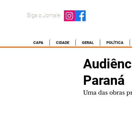
Siga o Jornale
CAPA
CIDADE
GERAL
POLÍTICA
Audiênci
Paraná
Uma das obras pr