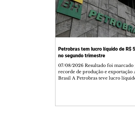
Petrobras tem lucro líquido de R$ 5
no segundo trimestre
07/08/2026 Resultado foi marcado
recorde de produção e exportação 
Brasil A Petrobras teve lucro líqui
52,4 bilhões (US$ 10,4 bilhões) no 
trimestre de 2026, 97% a mais em
comparação ao mesmo período de 
Esse é um dos maiores resultados
trimestrais da série histórica. Segundo a
empresa, o resultado foi marcado 
recordes na produção de óleo, que 
Contato comercial
2,7 milhões de barris por dia; ao fa
mmjornale@gmail.com
utilização do parque de refino de 10