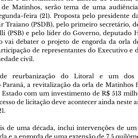
 de Matinhos, serão tema de uma audiência 
egunda-feira (21). Proposta pelo presidente da
Traiano (PSDB), pelo primeiro secretário, d
i (PSB) e pelo líder do Governo, deputado H
o vai debater o projeto de engorda da orla d
rticipação de representantes do Executivo e do
iedade civil.
 de reurbanização do Litoral e um dos 
 Paraná, a revitalização da orla de Matinhos f
 Estado com um investimento de R$ 513 milhõ
esso de licitação deve acontecer ainda neste an
1.
s de uma década, inclui intervenções de um 
la e a engorda de uma extensão de 7,5 quilômet