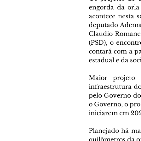
engorda da orla
acontece nesta s
deputado Ademar 
Claudio Romanell
(PSD), o encontr
contará com a pa
estadual e da soc
Maior projeto
infraestrutura do
pelo Governo do
o Governo, o proc
iniciarem em 202
Planejado há mai
quilômetros da or