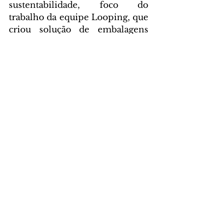
sustentabilidade, foco do 
trabalho da equipe Looping, que 
criou solução de embalagens 
retornáveis para delivery.
DAS ASSESSORIAS
Comentários
Escreva um comentário
Últimas Notícias