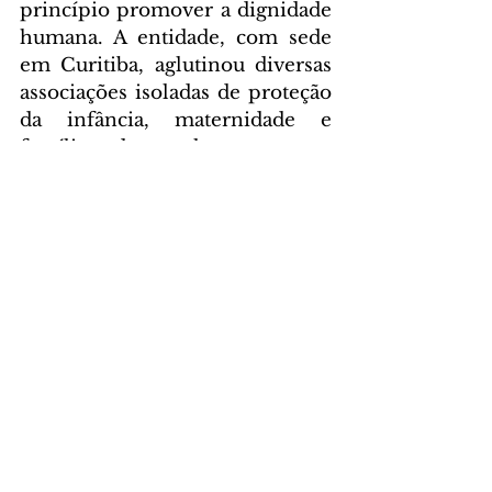
princípio promover a dignidade 
humana. A entidade, com sede 
em Curitiba, aglutinou diversas 
associações isoladas de proteção 
da infância, maternidade e 
família e desenvolve programas 
de promoção social, de saúde e 
de educação.
É uma entidade privada, de 
caráter filantrópico e sem fins 
lucrativos. As ações na área da 
saúde e da família ajudam países 
da América Latina a atingir os 
Objetivos de Desenvolvimento 
Sustentável (ODS), que devem 
ser cumpridos até 31 de 
dezembro de 2030. No Paraná 