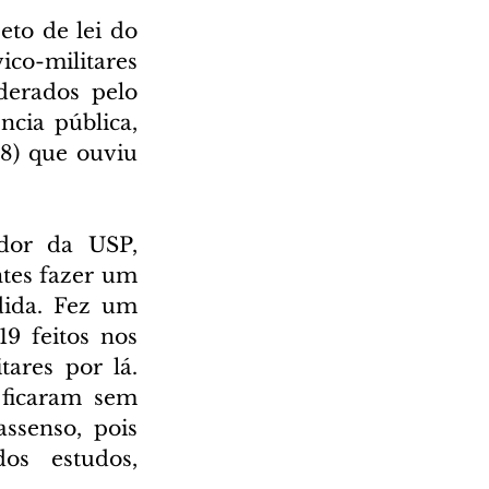
to de lei do 
co-militares 
erados pelo 
ia pública, 
8) que ouviu 
dor da USP, 
tes fazer um 
ida. Fez um 
9 feitos nos 
ares por lá. 
ficaram sem 
ssenso, pois 
os estudos, 