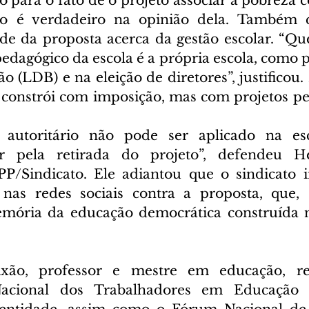
para o fato de o projeto associar a pobreza co
o é verdadeiro na opinião dela. Também q
ade da proposta acerca da gestão escolar. “Qu
pedagógico da escola é a própria escola, como p
 (LDB) e na eleição de diretores”, justificou.
e constrói com imposição, mas com projetos pe
utoritário não pode ser aplicado na esco
ar pela retirada do projeto”, defendeu H
PP/Sindicato. Ele adiantou que o sindicato 
s redes sociais contra a proposta, que, s
emória da educação democrática construída n
ixão, professor e mestre em educação, re
acional dos Trabalhadores em Educação (