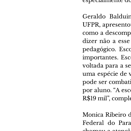
especialmente do
Geraldo Balduin
UFPR, apresentou 
como a descompat
dizer não a esse
pedagógico. Esc
importantes. Esc
voltada para a se
uma espécie de v
pode ser combati
por aluno. “A esc
R$19 mil”, compl
Monica Ribeiro d
Federal do Par