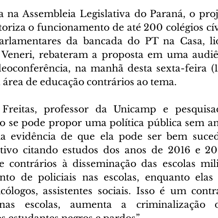
 na Assembleia Legislativa do Paraná, o proje
oriza o funcionamento de até 200 colégios cívi
arlamentares da bancada do PT na Casa, lid
Veneri, rebateram a proposta em uma audiênc
deoconferência, na manhã desta sexta-feira (1
 área de educação contrários ao tema.
Freitas, professor da Unicamp e pesquisa
o se pode propor uma política pública sem an
a evidência de que ela pode ser bem suced
tivo citando estudos dos anos de 2016 e 201
 contrários à disseminação das escolas milit
to de policiais nas escolas, enquanto elas 
cólogos, assistentes sociais. Isso é um contra
 nas escolas, aumenta a criminalização d