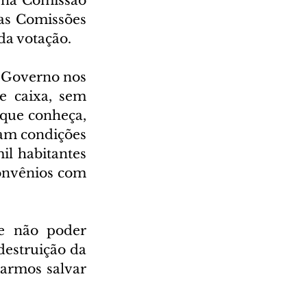
 na Comissão 
las Comissões 
da votação.
 Governo nos 
 caixa, sem 
que conheça, 
am condições 
l habitantes 
onvênios com 
e não poder 
estruição da 
armos salvar 