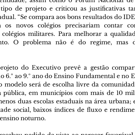
 entidade, assim como o Fórum Nacional de 
tipo de projeto e criticou as justificativas t
adual. “Se compara aos bons resultados do IDEB
ém os novos colégios precisariam contar 
 colégios militares. Para melhorar a qualidad
ento. O problema não é do regime, mas d
rojeto do Executivo prevê a gestão comparti
 do 6.º ao 9.º ano do Ensino Fundamental e no 
 modelo será de escolha livre da comunidade
 pública, em municípios com mais de 10 mil 
nos duas escolas estaduais na área urbana; e
ade social, baixos índices de fluxo e rendimen
ensino noturno.