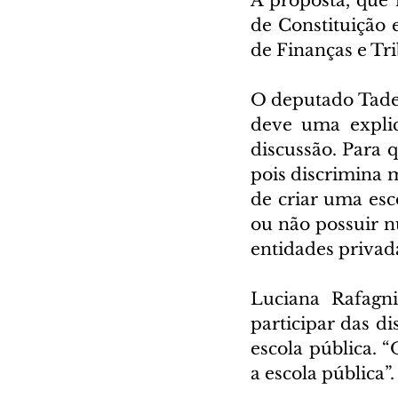
A proposta, que 
de Constituição e
de Finanças e Tr
O deputado Tadeu
deve uma explic
discussão. Para 
pois discrimina 
de criar uma esc
ou não possuir n
entidades privada
Luciana Rafagn
participar das di
escola pública. 
a escola pública”.