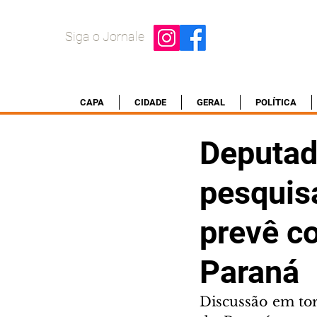
Siga o Jornale
CAPA
CIDADE
GERAL
POLÍTICA
Deputad
pesquis
prevê co
Paraná
Discussão em tor