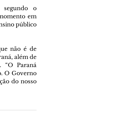
, segundo o 
 momento em 
nsino público 
ue não é de 
aná, além de 
. “O Paraná 
o. O Governo 
ção do nosso 