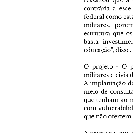
ressaltou que a
contrária a esse 
federal como est
militares, por
estrutura que os
basta investim
educação”, disse.
O projeto - O p
militares e civis
A implantação do
meio de consulta
que tenham ao me
com vulnerabilid
que não ofertem 