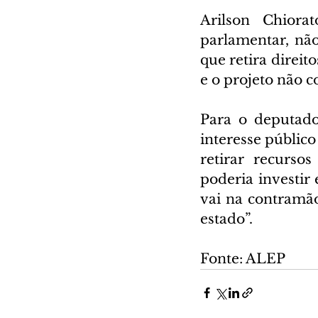
Arilson Chiora
parlamentar, nã
que retira direit
e o projeto não c
Para o deputado
interesse público
retirar recurso
poderia investir
vai na contramã
estado”.
Fonte: ALEP