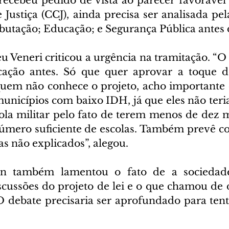
recebeu pedido de vista ao parecer favorável
 Justiça (CCJ), ainda precisa ser analisada pe
ibutação; Educação; e Segurança Pública antes 
 Veneri criticou a urgência na tramitação. “O
ação antes. Só que quer aprovar a toque de
quem não conhece o projeto, acho importante 
municípios com baixo IDH, já que eles não teri
ola militar pelo fato de terem menos de dez mi
úmero suficiente de escolas. Também prevê c
s não explicados”, alegou.
in também lamentou o fato de a sociedad
scussões do projeto de lei e o que chamou de d
“O debate precisaria ser aprofundado para tent