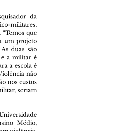
quisador da 
co-militares, 
. “Temos que 
a um projeto 
As duas são 
 a militar é 
ra a escola é 
iolência não 
o nos custos 
litar, seriam 
Universidade 
sino Médio, 