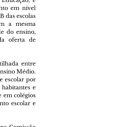
Educação, é 
anto em nível 
 das escolas 
com a mesma 
e do ensino, 
a oferta de 
lhada entre 
Ensino Médio. 
 escolar por 
habitantes e 
 em colégios 
to escolar e 