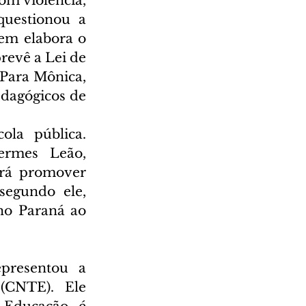
m violência, 
uestionou a 
em elabora o 
revê a Lei de 
 Para Mônica, 
dagógicos de 
la pública. 
ermes Leão, 
irá promover 
egundo ele, 
o Paraná ao 
presentou a 
CNTE). Ele 