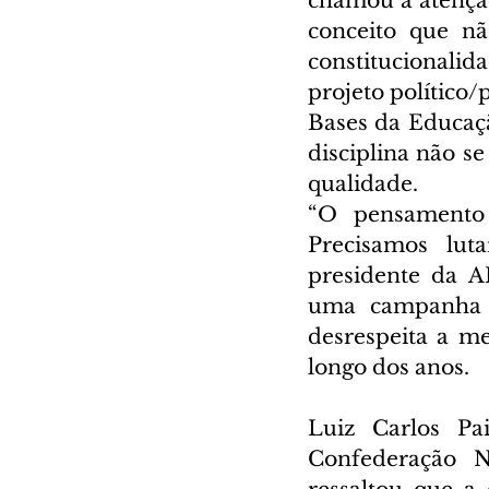
chamou a atenção 
conceito que nã
constitucionalid
projeto político/
Bases da Educação
disciplina não s
qualidade.
“O pensamento a
Precisamos lut
presidente da A
uma campanha na
desrespeita a m
longo dos anos.
Luiz Carlos Pa
Confederação N