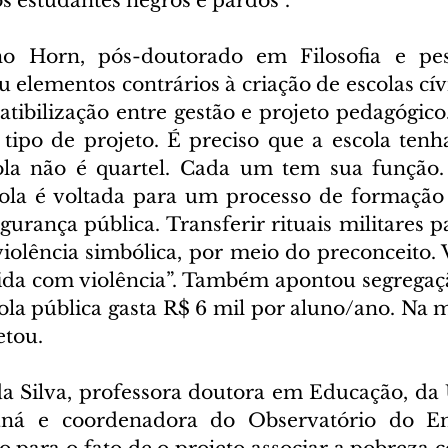
s estudantes negros e pardos”.
o Horn, pós-doutorado em Filosofia e pes
elementos contrários à criação de escolas cívi
ibilização entre gestão e projeto pedagógico
 tipo de projeto. É preciso que a escola tenh
ola não é quartel. Cada um tem sua função. 
ola é voltada para um processo de formação e
gurança pública. Transferir rituais militares pa
iolência simbólica, por meio do preconceito. V
da com violência”. Também apontou segregaçã
ola pública gasta R$ 6 mil por aluno/ano. Na mi
etou.
a Silva, professora doutora em Educação, da 
aná e coordenadora do Observatório do En