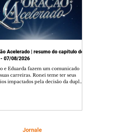
ão Acelerado | resumo do capítulo de
 - 07/08/2026
o e Eduarda fazem um comunicado
suas carreiras. Ronei teme ter seus
ios impactados pela decisão da dupla.
e decide prestar queixa contra
ica. Gael descobre que Naiane passou
ações sigilosas para Talita. Ronei
ra Verônica novamente e descobre
la deixou Bom Retorno. Gael se
ciona com Naiane. Valéria anuncia
e mudará de país, e Eduarda se
Siga
Jornale
upa com Sol. Palhares desconfia de