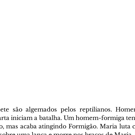
ete são algemados pelos reptilianos. Homen
arta iniciam a batalha. Um homem-formiga tent
, mas acaba atingindo Formigão. Maria luta 
 sobre uma lança e morre nos braços de Maria.