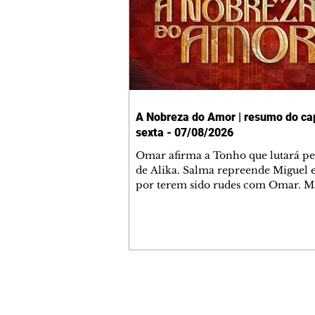
A Nobreza do Amor | resumo do cap
sexta - 07/08/2026
Omar afirma a Tonho que lutará p
de Alika. Salma repreende Miguel 
por terem sido rudes com Omar. M
Helena aconselha Manoel sobre se
namoro com Ana Maria. Pressiona
Bakari revela a Jendal que Chinua 
em terras inimigas. Omar pede que
acompanhe até a agência bancária
alerta Dumi, Akin e Ladisa sobre as
desconfianças de Jendal, que sonda
Contato comercial
sobre seu conselheiro. Chinua suge
mmjornale@gmail.com