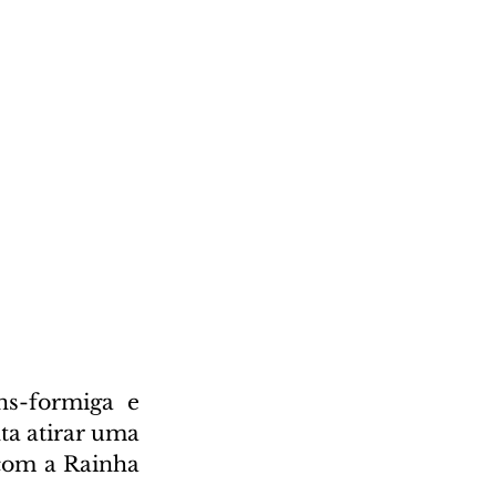
s-formiga e 
a atirar uma 
com a Rainha 