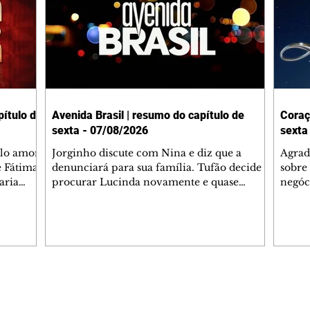
ítulo de
Avenida Brasil | resumo do capítulo de
Coraç
sexta - 07/08/2026
sexta
elo amor
Jorginho discute com Nina e diz que a
Agrad
e Fátima
denunciará para sua família. Tufão decide
sobre 
aria
procurar Lucinda novamente e quase
negóc
u
encontra Nina no lixão. Débora se
Janet
do,
preocupa com Jorginho. Monalisa pede que
Verôn
esteve
Olenka não a deixe sozinha. Tufão
inform
 Alika o
encontra Jorginho e o leva para casa. Max é
procu
. Chinua
hostil com Carminha. Diógenes se irrita
que e
quando Tavinho diz que não negociará o
decep
 Pascoal
passe de Roni por causa de sua sexualidade.
que s
Editorias
Editais Certificados
re que
Janaína admite para Jorginho que Lúcio e
preoc