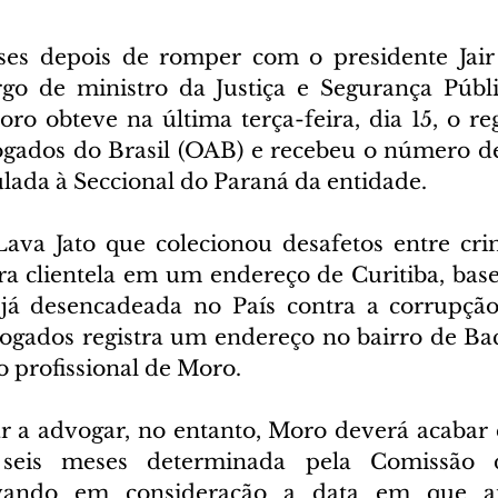
es depois de romper com o presidente Jair 
go de ministro da Justiça e Segurança Públic
ro obteve na última terça-feira, dia 15, o reg
ados do Brasil (OAB) e recebeu o número de 
ulada à Seccional do Paraná da entidade.
Lava Jato que colecionou desafetos entre crimi
ra clientela em um endereço de Curitiba, base
já desencadeada no País contra a corrupção.
ogados registra um endereço no bairro de Ba
o profissional de Moro.
 a advogar, no entanto, Moro deverá acabar 
seis meses determinada pela Comissão d
evando em consideração a data em que an