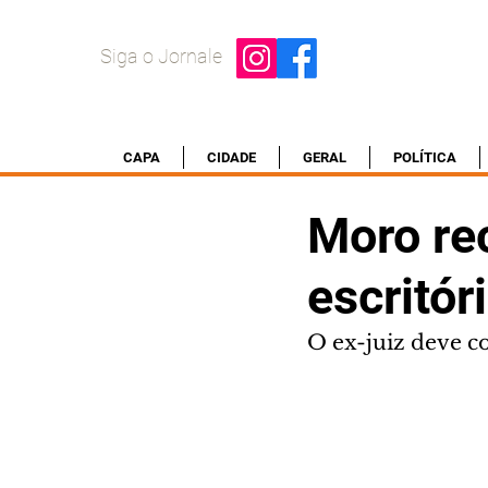
Siga o Jornale
CAPA
CIDADE
GERAL
POLÍTICA
Moro re
escritór
O ex-juiz deve 