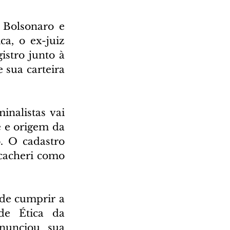
Bolsonaro e 
a, o ex-juiz 
istro junto à 
sua carteira 
nalistas vai 
 e origem da 
 O cadastro 
cacheri como 
de cumprir a 
e Ética da 
unciou sua 