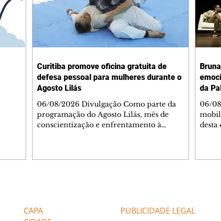
Curitiba promove oficina gratuita de
Bruna
defesa pessoal para mulheres durante o
emoci
Agosto Lilás
da Pa
06/08/2026 Divulgação Como parte da
06/08
programação do Agosto Lilás, mês de
mobil
conscientização e enfrentamento à
desta 
violência contra a mulher, a Prefeitura de
abertu
Curitiba, por meio da Secretaria Municipal
Palav
de Esporte, Lazer e Juventude (Smelj)
troux
promove, no dia 11 de agosto, às 14h, a
Bruna
oficina Segura de Si: Defesa Pessoal e
grand
Autoproteção, no Teatro da Vila, na Cidade
festiv
Editorias
Editais Certificados
Industrial de Curitiba (CIC). A atividade é
conve
gratuita e tem como objetivo fortalecer a
invis
CAPA
PUBLICIDADE LEGAL
autoconfiança, incentivar o autocuidado e
O eve