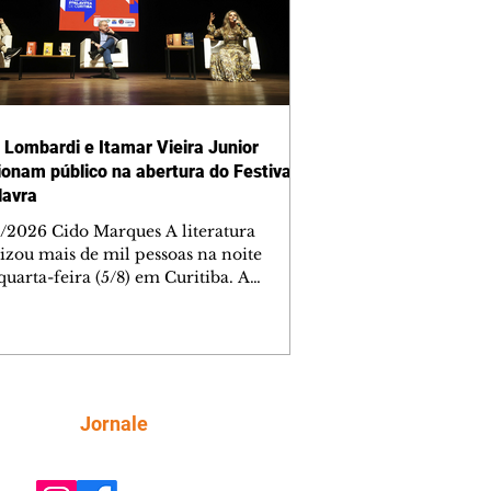
 Lombardi e Itamar Vieira Junior
onam público na abertura do Festival
lavra
/2026 Cido Marques A literatura
izou mais de mil pessoas na noite
quarta-feira (5/8) em Curitiba. A
ra da quarta edição do Festival da
ra aconteceu no Teatro Guaíra e
e à cidade Itamar Vieira Junior e
 Lombardi, duas estrelas de primeira
eza para dar a largada no maior
al literário da capital paranaense. A
Siga
Jornale
rsa com o tema Entre a terra e o
ível foi mediada por Edney Silvestre.
nto segue com intensa programação