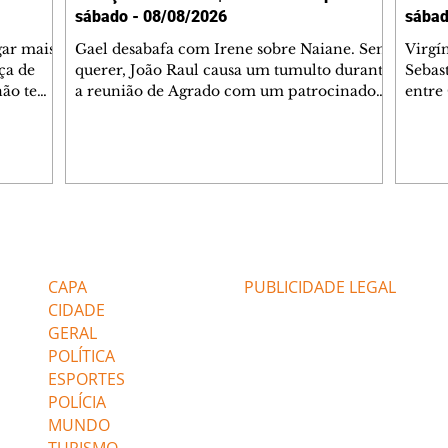
sábado - 08/08/2026
sábad
gar mais
Gael desabafa com Irene sobre Naiane. Sem
Virgí
ça de
querer, João Raul causa um tumulto durante
Sebas
 não tem
a reunião de Agrado com um patrocinador.
entre
ia.
Zilá orienta Osmar a seguir Cinara, que
que B
ão de
percebe a movimentação e alerta Ronei.
nega 
ntino
Palhares confronta Cinara sobre a
Tonho
aproximação com Ronei. Eduarda pensa
a fam
una no
em pedir a Valéria para ficar com Sol. Gael
com O
a. Dora
decide terminar com Naiane. João Raul
e é d
m
inventa para Agrado que não está
comen
Editorias
Editais Certificados
Lyris
conseguindo conviver com seu sucesso, e
tungs
urante de
termina o relacionamento dos dois.
Dióge
CAPA
PUBLICIDADE LEGAL
CIDADE
GERAL
POLÍTICA
ESPORTES
POLÍCIA
MUNDO
TURISMO