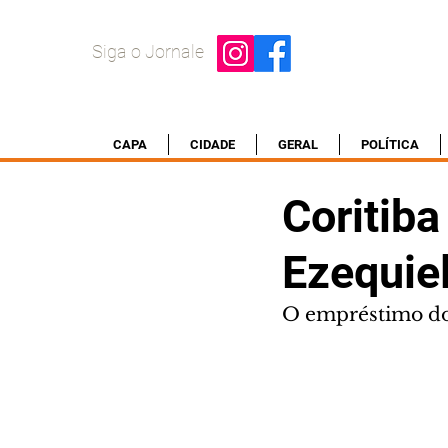
Siga o Jornale
CAPA
CIDADE
GERAL
POLÍTICA
Coritiba
Ezequiel
O empréstimo do 