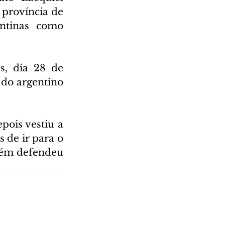
 província de 
ntinas como 
, dia 28 de 
do argentino 
ois vestiu a 
de ir para o 
ém defendeu 