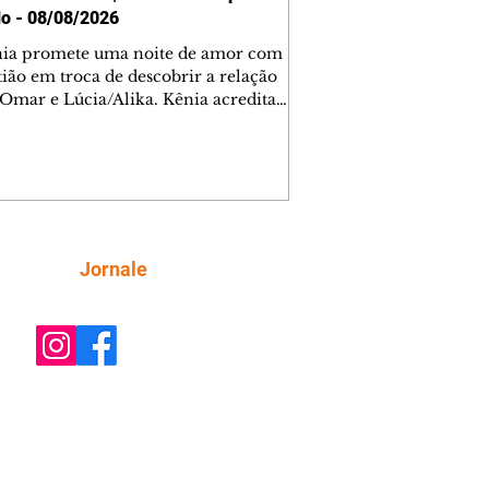
o - 08/08/2026
nia promete uma noite de amor com
tião em troca de descobrir a relação
 Omar e Lúcia/Alika. Kênia acredita
inta esteja mesmo ao lado de Jendal, e
o convite para jantar com os dois.
 desabafa com Casemiro e conta que
ília de Lúcia/Alika tem uma dívida
mar. Ana Maria vai à casa de Manoel
estratada por Fortunato. José e Omar
tam sobre a possível jazida de
Siga
Jornale
tênio na região. Virgínia provoca
nes na frente de Marta. Binta s