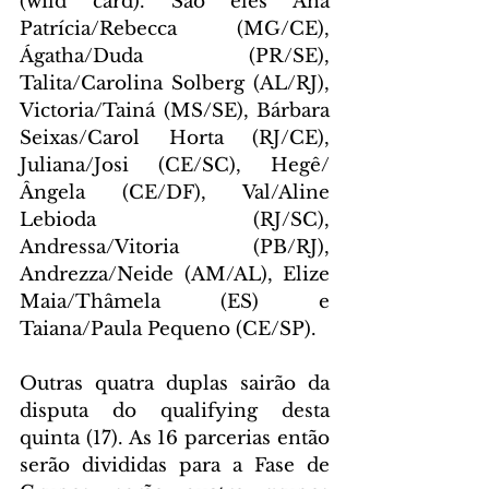
(wild card). São eles Ana 
Patrícia/Rebecca (MG/CE), 
Ágatha/Duda (PR/SE), 
Talita/Carolina Solberg (AL/RJ), 
Victoria/Tainá (MS/SE), Bárbara 
Seixas/Carol Horta (RJ/CE), 
Juliana/Josi (CE/SC), Hegê/
Ângela (CE/DF), Val/Aline 
Lebioda (RJ/SC), 
Andressa/Vitoria (PB/RJ), 
Andrezza/Neide (AM/AL), Elize 
Maia/Thâmela (ES) e 
Taiana/Paula Pequeno (CE/SP).
Outras quatra duplas sairão da 
disputa do qualifying desta 
quinta (17). As 16 parcerias então 
serão divididas para a Fase de 