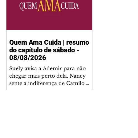
Quem Ama Cuida | resumo
do capítulo de sábado -
08/08/2026
Suely avisa a Ademir para não
chegar mais perto dela. Nancy
sente a indiferença de Camilo.
Tiago diz a Ingrid que ela não
tem competência para presidir a
joalheria. André conta a Pedro
que a associação de advogados
expulsou Ademir. Laurentino
contrata Adriana para servir no
restaurante. Adriana vê Pedro e