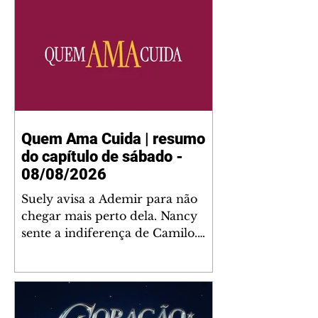
Quem Ama Cuida | resumo
do capítulo de sábado -
08/08/2026
Suely avisa a Ademir para não
chegar mais perto dela. Nancy
sente a indiferença de Camilo.
Tiago diz a Ingrid que ela não
tem competência para presidir a
joalheria. André conta a Pedro
que a associação de advogados
expulsou Ademir. Laurentino