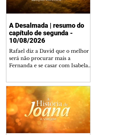
A Desalmada | resumo do
capítulo de segunda -
10/08/2026
Rafael diz a David que o melhor
será não procurar mais a
Fernanda e se casar com Isabela.
Júlia diz a Otávio que sua esposa
desconfia que ele tem uma
amante. Diante do túmulo de
Santiago, Fernanda diz que quer
justiça para ele mas, ao mesmo
tempo, se apaixonou por Rafael.
Martina critica David por ainda
não conhecer Clara e Sandra.
Fernanda confessa a Joana que