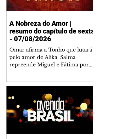
A Nobreza do Amor |
resumo do capítulo de sexta
- 07/08/2026
Omar afirma a Tonho que lutará
pelo amor de Alika. Salma
repreende Miguel e Fátima por
terem sido rudes com Omar.
Maria Helena aconselha Manoel
sobre seu namoro com Ana
Maria. Pressionado, Bakari revela
a Jendal que Chinua esteve em
terras inimigas. Omar pede que
Alika o acompanhe até a agência
bancária. Chinua alerta Dumi,
Akin e Ladisa sobre as
desconfianças de Jendal, que