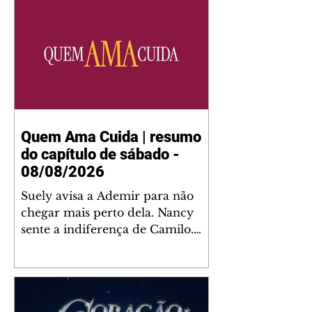
Quem Ama Cuida | resumo
do capítulo de sábado -
08/08/2026
Suely avisa a Ademir para não
chegar mais perto dela. Nancy
sente a indiferença de Camilo.
Tiago diz a Ingrid que ela não
tem competência para presidir a
joalheria. André conta a Pedro
que a associação de advogados