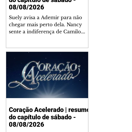
08/08/2026
Suely avisa a Ademir para não
chegar mais perto dela. Nancy
sente a indiferença de Camilo.
Tiago diz a Ingrid que ela não
tem competência para presidir a
joalheria. André conta a Pedro
que a associação de advogados
expulsou Ademir. Laurentino
contrata Adriana para servir no
restaurante. Adriana vê Pedro e
Bruna no restaurante. Bruna
provoca Adriana. Dora pede
ajuda a André para marcar um
Coração Acelerado | resumo
encontro com Suely. Adriana diz
do capítulo de sábado -
a Lyris que está feliz trabalhando
no restaurante de Nanc
08/08/2026