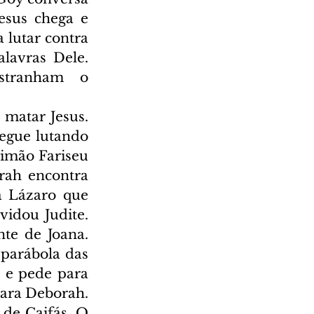
esus chega e 
lutar contra 
avras Dele. 
stranham o 
matar Jesus. 
egue lutando 
Simão Fariseu 
rah encontra 
a Lázaro que 
idou Judite. 
te de Joana. 
parábola das 
 e pede para 
ara Deborah. 
de Caifás. O 