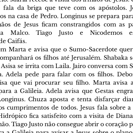
 fala da briga que teve com os apóstolos. J
os na casa de Pedro. Longinus se prepara para 
ãos de Jesus ficam constrangidos com as pal
ha Malco. Tiago Justo e Nicodemos e
e Caifás.
om Marta e avisa que o Sumo-Sacerdote quer 
ompanhará os filhos até Jerusalém. Shabaka s
Asisa se irrita com Laila. Jairo conversa com 
a. Adela pede para falar com os filhos. Debo
isa que vai procurar seu filho. Marta avisa 
para a Galileia. Adela avisa que Gestas engrav
nginus. Chuza aposta e tenta disfarçar dian
s cumprimentos de todos. Jesus fala sobre a 
idrópico fica satisfeito com a visita de Diana
ão. Tiago Justo não consegue abrir o coração p
 a Galileia para avisar a Jesus sobre o plano 