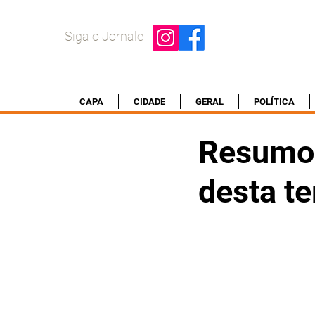
Siga o Jornale
CAPA
CIDADE
GERAL
POLÍTICA
Resumo 
desta te