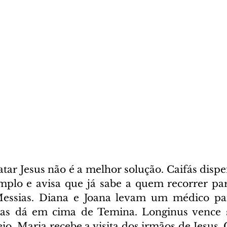
ar Jesus não é a melhor solução. Caifás dispen
plo e avisa que já sabe a quem recorrer par
Messias. Diana e Joana levam um médico par
pas dá em cima de Temina. Longinus vence s
o. Maria recebe a visita dos irmãos de Jesus. 