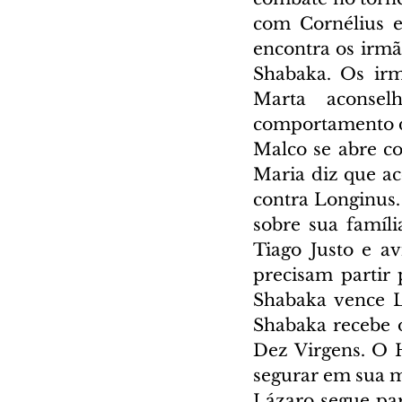
com Cornélius e
encontra os irmã
Shabaka. Os irm
Marta aconsel
comportamento d
Malco se abre c
Maria diz que ac
contra Longinus. 
sobre sua famíli
Tiago Justo e av
precisam partir 
Shabaka vence Lo
Shabaka recebe o
Dez Virgens. O H
segurar em sua m
Lázaro segue para