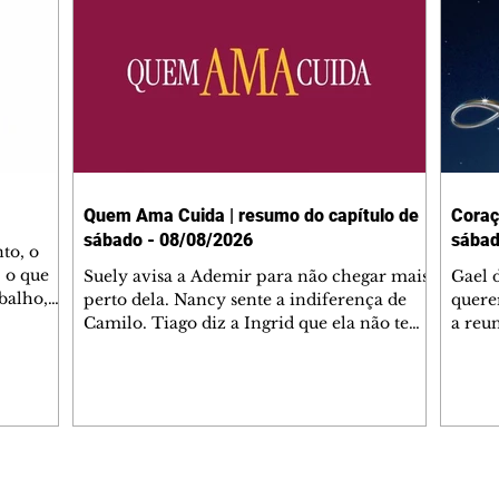
Quem Ama Cuida | resumo do capítulo de
Coraç
sábado - 08/08/2026
sábad
to, o
 o que
Suely avisa a Ademir para não chegar mais
Gael 
balho,
perto dela. Nancy sente a indiferença de
quere
studo
Camilo. Tiago diz a Ingrid que ela não tem
a reu
da nossa
competência para presidir a joalheria.
Zilá 
miliano
André conta a Pedro que a associação de
perce
r Franco
advogados expulsou Ademir. Laurentino
Palha
ir
contrata Adriana para servir no
aprox
 e
restaurante. Adriana vê Pedro e Bruna no
em pe
-0645.
restaurante. Bruna provoca Adriana. Dora
decid
através
pede ajuda a André para marcar um
inven
Editorias
Editais Certificados