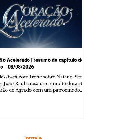
ão Acelerado | resumo do capítulo de
o - 08/08/2026
desabafa com Irene sobre Naiane. Sem
r, João Raul causa um tumulto durante
nião de Agrado com um patrocinador.
orienta Osmar a seguir Cinara, que
be a movimentação e alerta Ronei.
res confronta Cinara sobre a
imação com Ronei. Eduarda pensa
dir a Valéria para ficar com Sol. Gael
e terminar com Naiane. João Raul
ta para Agrado que não está
Siga
Jornale