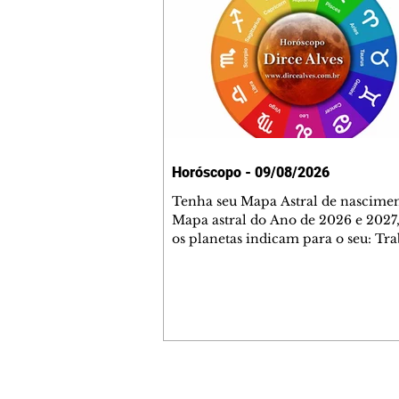
Horóscopo - 09/08/2026
Tenha seu Mapa Astral de nascimen
Mapa astral do Ano de 2026 e 2027,
os planetas indicam para o seu: Tra
Amor, Dinheiro, Saúde e Família. E
com 35 páginas. Adquira já através 
loja virtual ou na loja física: rua E
Perneta 30 – loja 21 – galeria Ceza
– centro – Curitiba. Você pode ped
também através do nosso Whatsapp
receber seu livro virtual: (41) 99719
Escute o programa Bom Dia Astral 
Contato comercial