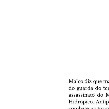
Malco diz que mat
do guarda do tem
assassinato do 
Hidrópico. Anti
combate no tornei