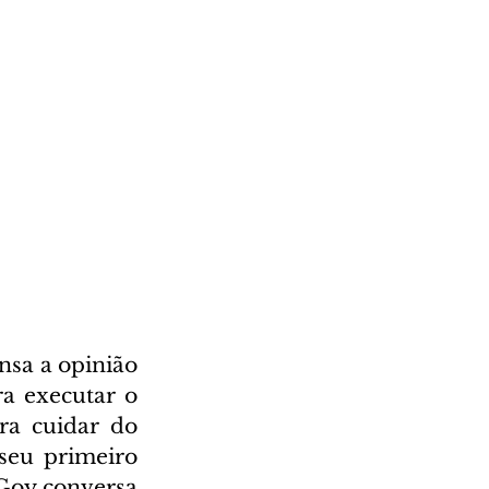
sa a opinião 
a executar o 
a cuidar do 
eu primeiro 
Goy conversa 