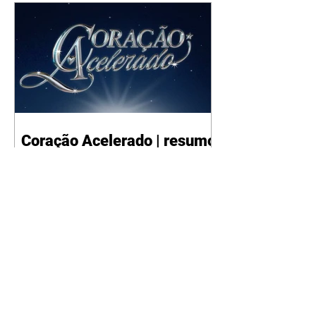
Coração Acelerado | resumo
do capítulo de sábado -
08/08/2026
Gael desabafa com Irene sobre
Naiane. Sem querer, João Raul
causa um tumulto durante a
reunião de Agrado com um
patrocinador. Zilá orienta Osmar
a seguir Cinara, que percebe a
movimentação e alerta Ronei.