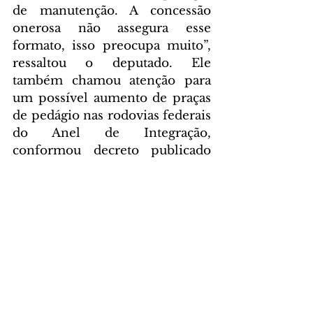
de manutenção. A concessão 
onerosa não assegura esse 
formato, isso preocupa muito”, 
ressaltou o deputado. Ele 
também chamou atenção para 
um possível aumento de praças 
de pedágio nas rodovias federais 
do Anel de Integração, 
conformou decreto publicado 
na semana passada pela União.
Transparência nos contratos e 
na punição é o que defende o 
deputado Emerson Bacil (PSL). 
“As autoridades precisam punir 
de forma exemplar quem 
descumprir os contratos”.