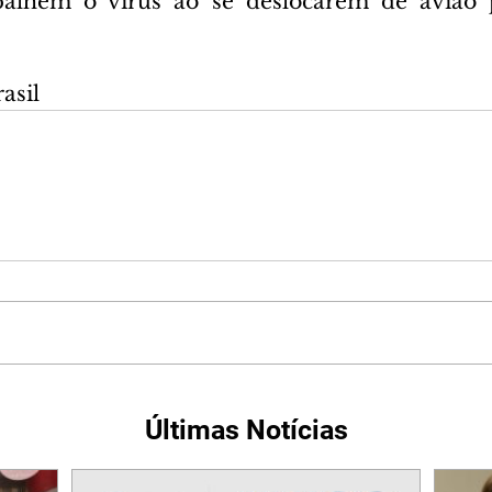
palhem o vírus ao se deslocarem de avião 
asil
Últimas Notícias