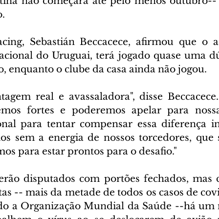
tina não começará até pelo menos outubro-- 
.
cing, Sebastián Beccacece, afirmou que o ad
Nacional do Uruguai, terá jogado quase uma dú
, enquanto o clube da casa ainda não jogou.
agem real e avassaladora", disse Beccacece.
emos fortes e poderemos apelar para nossa
al para tentar compensar essa diferença ini
 sem a energia de nossos torcedores, que sã
os para estar prontos para o desafio."
serão disputados com portões fechados, mas 
tas -- mais da metade de todos os casos de covi
do a Organização Mundial da Saúde --há um 