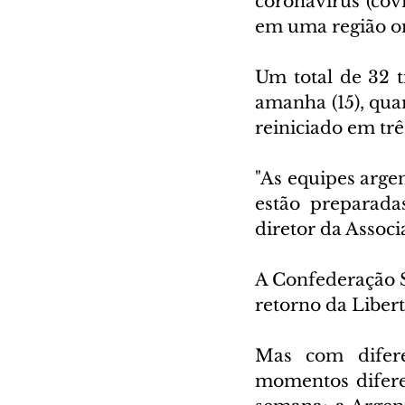
coronavírus (cov
em uma região on
Um total de 32 t
amanha (15), quar
reiniciado em trê
"As equipes arge
estão preparadas
diretor da Associ
A Confederação 
retorno da Liber
Mas com difere
momentos difere