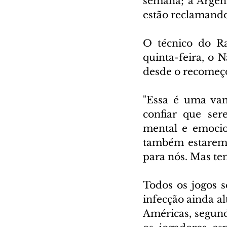
semana; a Argen
estão reclamando
O técnico do Ra
quinta-feira, o 
desde o recomeço
"Essa é uma vant
confiar que ser
mental e emocion
também estaremos
para nós. Mas tem
Todos os jogos 
infecção ainda al
Américas, segun