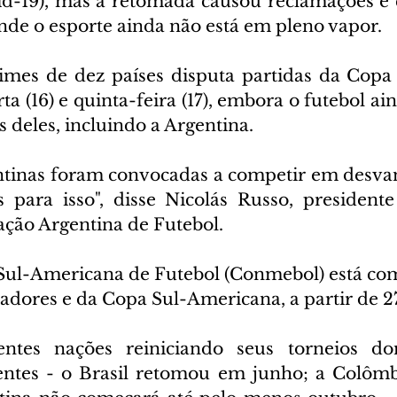
id-19), mas a retomada causou reclamações e 
de o esporte ainda não está em pleno vapor.
imes de dez países disputa partidas da Copa 
ta (16) e quinta-feira (17), embora o futebol ai
s deles, incluindo a Argentina.
ntinas foram convocadas a competir em desva
 para isso", disse Nicolás Russo, president
ação Argentina de Futebol.
Sul-Americana de Futebol (Conmebol) está co
tadores e da Copa Sul-Americana, a partir de 2
ntes nações reiniciando seus torneios do
ntes - o Brasil retomou em junho; a Colômbi