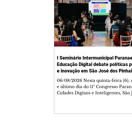
I Seminário Intermunicipal Parana
Educação Digital debate políticas p
e inovação em São José dos Pinha
06/08/2026 Nesta quinta-feira (6),
e último dia do 11º Congresso Para
Cidades Digitais e Inteligentes, São 
Pinhais sediou o I Seminário
Intermunicipal Paranaense de Edu
Digital – Conectar Ideias e Transf
Realidades. O encontro reuniu gest
professores, pesquisadores, estudan
profissionais da educação para disc