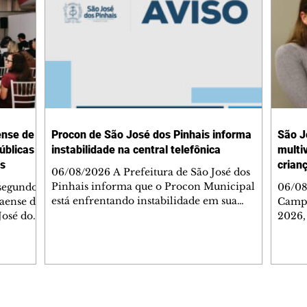
ense de
Procon de São José dos Pinhais informa
São J
úblicas
instabilidade na central telefônica
multi
is
crian
06/08/2026 A Prefeitura de São José dos
Pinhais informa que o Procon Municipal
 segundo
06/08
está enfrentando instabilidade em sua
naense de
Campa
central telefônica, o que pode
José dos
2026,
comprometer o atendimento por ligações.
com o
Enquanto o problema é solucionado, os
cação
vacin
consumidores que precisarem de
ormar
mobil
informações ou tiverem dúvidas podem
ores,
ampli
entrar em contato por mensagem de texto
tes e
imuno
pelo WhatsApp oficial do Procon, no
utir
vacin
Editorias
Editais Certificados