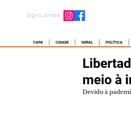
Siga o Jornale
CAPA
CIDADE
GERAL
POLÍTICA
Libertad
meio à i
Devido à pademia