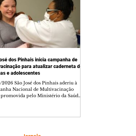
osé dos Pinhais inicia campanha de
vacinação para atualizar caderneta de
ças e adolescentes
/2026 São José dos Pinhais aderiu à
nha Nacional de Multivacinação
 promovida pelo Ministério da Saúde
 objetivo de atualizar a caderneta de
ação de crianças e adolescentes. A
ização, que segue até 1º de setembro,
a a proteção contra doenças
preveníveis e fortalece a cobertura
al no município. Segundo a Secretaria