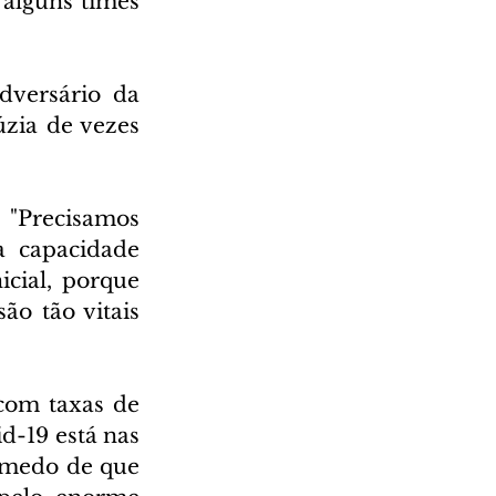
alguns times 
versário da 
zia de vezes 
 "Precisamos 
 capacidade 
cial, porque 
o tão vitais 
com taxas de 
d-19 está nas 
medo de que 