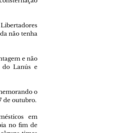
consternação 
Libertadores 
nda não tenha 
ntagem e não 
e do Lanús e 
memorando o 
7 de outubro.
mésticos em 
a no fim de 