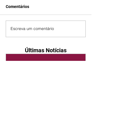
Comentários
Escreva um comentário
Últimas Notícias
Quem Ama Cuida | resumo
do capítulo de sábado -
08/08/2026