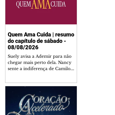
Quem Ama Cuida | resumo
do capítulo de sábado -
08/08/2026
Suely avisa a Ademir para não
chegar mais perto dela. Nancy
sente a indiferença de Camilo.
Tiago diz a Ingrid que ela não
tem competência para presidir a
joalheria. André conta a Pedro
que a associação de advogados
expulsou Ademir. Laurentino
contrata Adriana para servir no
restaurante. Adriana vê Pedro e