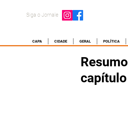
Siga o Jornale
CAPA
CIDADE
GERAL
POLÍTICA
Resumo d
capítulo