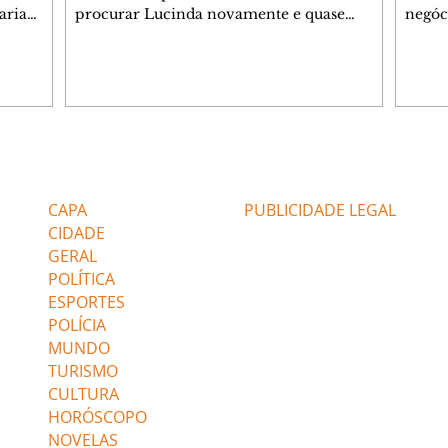
aria
procurar Lucinda novamente e quase
negóc
u
encontra Nina no lixão. Débora se
Janet
do,
preocupa com Jorginho. Monalisa pede que
Verôn
esteve
Olenka não a deixe sozinha. Tufão
inform
 Alika o
encontra Jorginho e o leva para casa. Max é
procu
. Chinua
hostil com Carminha. Diógenes se irrita
que e
quando Tavinho diz que não negociará o
decep
 Pascoal
passe de Roni por causa de sua sexualidade.
que s
Editorias
Editais Certificados
re que
Janaína admite para Jorginho que Lúcio e
preoc
r aos
Max estavam envolvidos na tentativa de
Cinar
CAPA
PUBLICIDADE LEGAL
assalto à
desco
CIDADE
GERAL
POLÍTICA
ESPORTES
POLÍCIA
MUNDO
TURISMO
CULTURA
HORÓSCOPO
NOVELAS