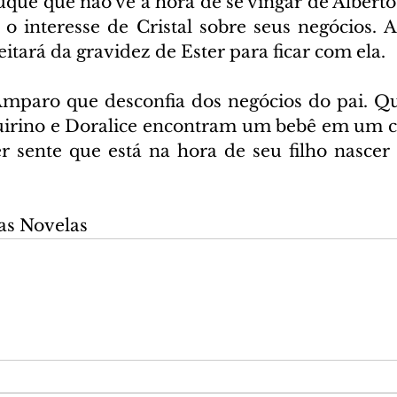
uque que não vê a hora de se vingar de Alberto
o interesse de Cristal sobre seus negócios. Al
itará da gravidez de Ester para ficar com ela.
 Amparo que desconfia dos negócios do pai. Qui
irino e Doralice encontram um bebê em um ce
er sente que está na hora de seu filho nascer
as Novelas