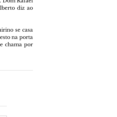
. Dom Rafael 
berto diz ao 
rino se casa 
sto na porta 
 e chama por 