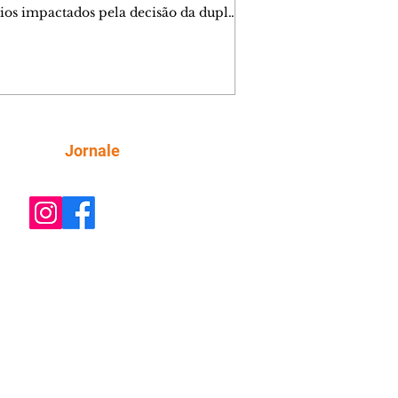
ios impactados pela decisão da dupla.
e decide prestar queixa contra
ica. Gael descobre que Naiane passou
ações sigilosas para Talita. Ronei
ra Verônica novamente e descobre
la deixou Bom Retorno. Gael se
ciona com Naiane. Valéria anuncia
e mudará de país, e Eduarda se
Siga
Jornale
upa com Sol. Palhares desconfia de
a em relação a Zilá. Ronei e Cinara
nfia