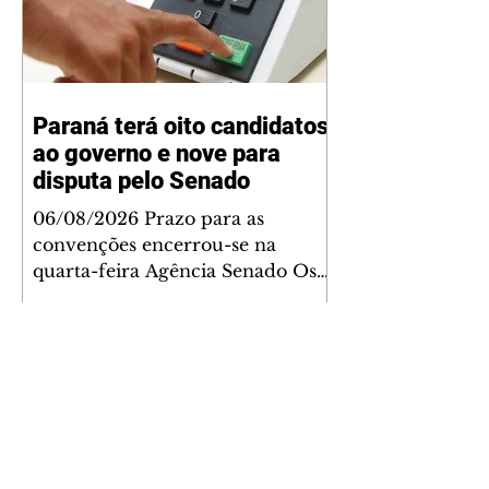
Paraná terá oito candidatos
ao governo e nove para
disputa pelo Senado
06/08/2026 Prazo para as
convenções encerrou-se na
quarta-feira Agência Senado Os
partidos e federações encerraram
nesta quarta-feira (5) o período de
convenções partidárias e
definiram os nomes que
disputarão as eleições
majoritárias no Paraná. Ao todo,
oito candidatos vão concorrer ao
Governo do Estado e nove nomes