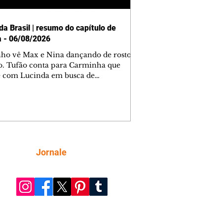
da Brasil | resumo do capítulo de
a - 06/08/2026
nho vê Max e Nina dançando de rosto
o. Tufão conta para Carminha que
e com Lucinda em busca de
mações sobre Rita. Nina despista Max
cura Jorginho, mas não o encontra.
se muda para a casa de Jorginho.
isa pensa em reconquistar Silas.
nes diz a Roni e Leandro que o
ro Tavinho Nunes assistirá ao jogo.
ica e Noêmia perseguem Cadinho na
Siga
Jornale
 deserta. Dolores sugere que Roni peça
n em casamento. Cadinho consegue
da praia