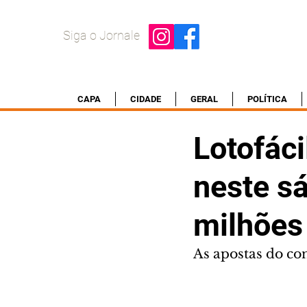
Siga o Jornale
CAPA
CIDADE
GERAL
POLÍTICA
Lotofáci
neste s
milhões
As apostas do con