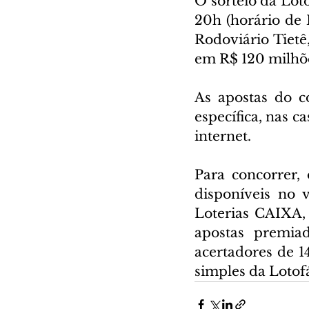
O sorteio da Loto
20h (horário de B
Rodoviário Tietê
em R$ 120 milhõ
As apostas do co
específica, nas c
internet.
Para concorrer,
disponíveis no 
Loterias CAIXA,
apostas premia
acertadores de 1
simples da Lotof