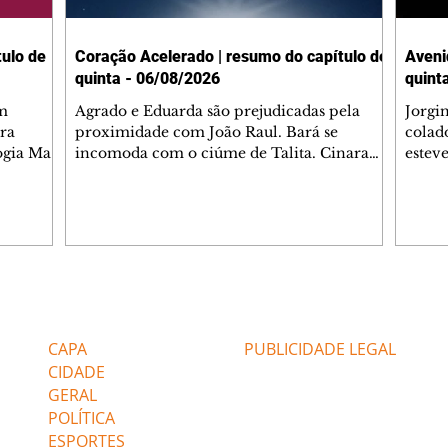
ulo de
Coração Acelerado | resumo do capítulo de
Aveni
quinta - 06/08/2026
quint
m
Agrado e Eduarda são prejudicadas pela
Jorgi
ra
proximidade com João Raul. Bará se
colad
ogia Mau
incomoda com o ciúme de Talita. Cinara
estev
e Rafael
desabafa com Ronei e decide passar uns
infor
dias na casa de Palhares. Agrado pede para
e pro
 casal.
ter uma conversa com Eduarda. Janete
Iran 
 de
confronta Zilá, que garante à irmã que não
Monal
o marido
conhece Verônica. Ronei reconhece uma
Dióge
 seu
possível bolsa de Zilá entre os pertences de
olhei
l
Verônica, e liga para Cinara. Agrado pensa
Verôn
Editorias
Editais Certificados
ntar no
em desfazer sua dupla com Eduarda para
praia
 o
ajudar João Raul sem prejudicar a amiga.
Suele
CAPA
PUBLICIDADE LEGAL
fugir 
CIDADE
GERAL
POLÍTICA
ESPORTES