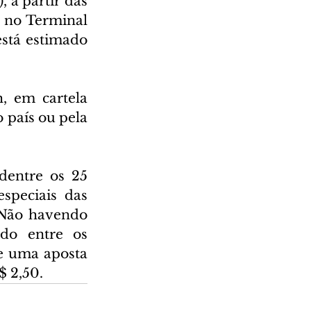
 a partir das 
 no Terminal 
stá estimado 
, em cartela 
 país ou pela 
entre os 25 
peciais das 
Não havendo 
do entre os 
e uma aposta 
$ 2,50.