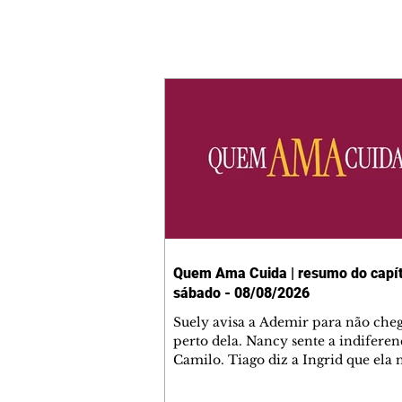
Quem Ama Cuida | resumo do capít
sábado - 08/08/2026
Suely avisa a Ademir para não che
perto dela. Nancy sente a indiferen
Camilo. Tiago diz a Ingrid que ela
competência para presidir a joalher
André conta a Pedro que a associaç