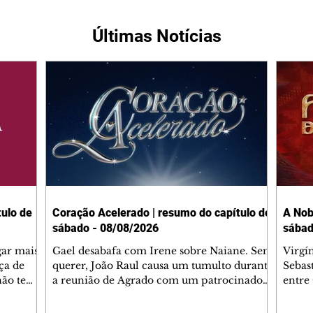
Últimas Notícias
ulo de
Coração Acelerado | resumo do capítulo de
A Nob
sábado - 08/08/2026
sábad
gar mais
Gael desabafa com Irene sobre Naiane. Sem
Virgí
ça de
querer, João Raul causa um tumulto durante
Sebas
 não tem
a reunião de Agrado com um patrocinador.
entre
ia.
Zilá orienta Osmar a seguir Cinara, que
que B
ão de
percebe a movimentação e alerta Ronei.
nega 