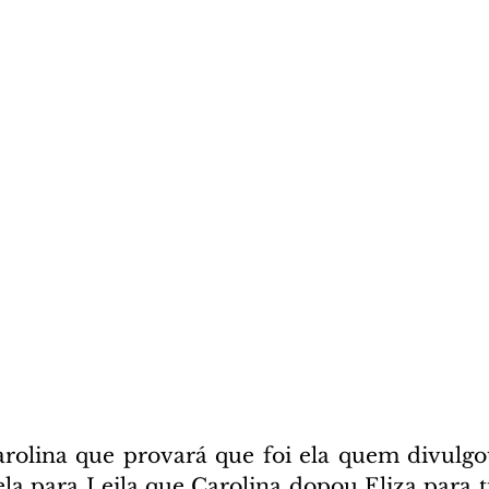
arolina que provará que foi ela quem divulgou
ela para Leila que Carolina dopou Eliza para ti