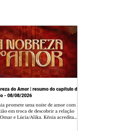
reza do Amor | resumo do capítulo de
o - 08/08/2026
nia promete uma noite de amor com
tião em troca de descobrir a relação
 Omar e Lúcia/Alika. Kênia acredita
inta esteja mesmo ao lado de Jendal, e
o convite para jantar com os dois.