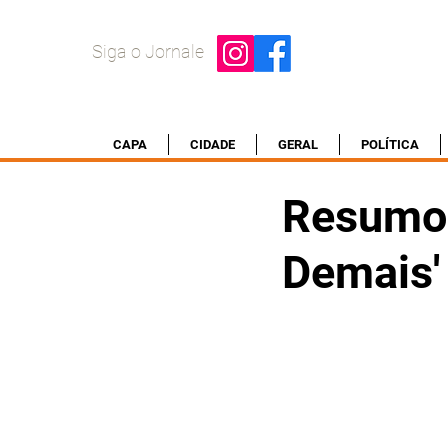
Siga o Jornale
CAPA
CIDADE
GERAL
POLÍTICA
Resumo 
Demais' 