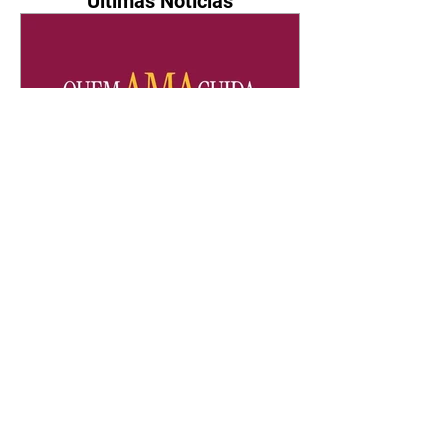
Últimas Notícias
Quem Ama Cuida | resumo
do capítulo de sábado -
08/08/2026
Suely avisa a Ademir para não
chegar mais perto dela. Nancy
sente a indiferença de Camilo.
Tiago diz a Ingrid que ela não
tem competência para presidir a
joalheria. André conta a Pedro
que a associação de advogados