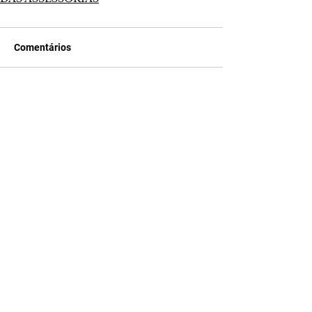
Comentários
Escreva um comentário
Últimas Notícias
Mercadante rebate Flávio: