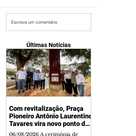
Escreva um comentário
Últimas Notícias
Com revitalização, Praça
Pioneiro Antônio Laurentino
Tavares vira novo ponto de
encontro para famílias e
06/08/2026 A cerimônia de