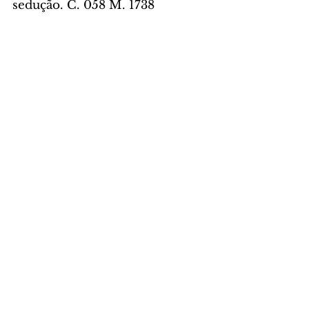
sedução. C. 058 M. 1738
Aquário – Solucione os 
problemas da família. Você 
precisa recarregar as baterias e 
resolver as pendências. Com seu 
amor, não haverá nenhum 