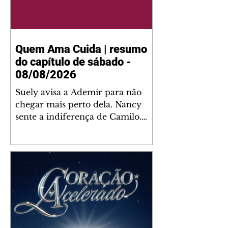
Quem Ama Cuida | resumo
do capítulo de sábado -
08/08/2026
Suely avisa a Ademir para não
chegar mais perto dela. Nancy
sente a indiferença de Camilo.
Tiago diz a Ingrid que ela não
tem competência para presidir a
joalheria. André conta a Pedro
que a associação de advogados
expulsou Ademir. Laurentino
contrata Adriana para servir no
restaurante. Adriana vê Pedro e
Bruna no restaurante. Bruna
provoca Adriana. Dora pede