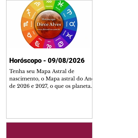
Horóscopo - 09/08/2026
Tenha seu Mapa Astral de
nascimento, o Mapa astral do Ano
de 2026 e 2027, o que os planetas
indicam para o seu: Trabalho,
Amor, Dinheiro, Saúde e Família.
Estudo com 35 páginas. Adquira
já através da nossa loja virtual ou
na loja física: rua Emiliano
Perneta 30 – loja 21 – galeria
Cezar Franco – centro –