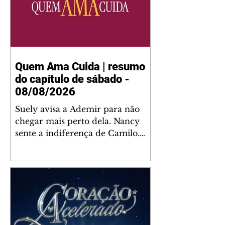
Quem Ama Cuida | resumo
do capítulo de sábado -
08/08/2026
Suely avisa a Ademir para não
chegar mais perto dela. Nancy
sente a indiferença de Camilo.
Tiago diz a Ingrid que ela não
tem competência para presidir a
joalheria. André conta a Pedro
que a associação de advogados
expulsou Ademir. Laurentino
contrata Adriana para servir no
restaurante. Adriana vê Pedro e