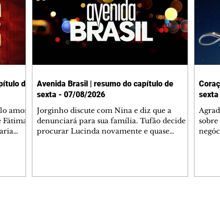
ítulo de
Avenida Brasil | resumo do capítulo de
Coraç
sexta - 07/08/2026
sexta
elo amor
Jorginho discute com Nina e diz que a
Agrad
e Fátima
denunciará para sua família. Tufão decide
sobre 
aria
procurar Lucinda novamente e quase
negóc
u
encontra Nina no lixão. Débora se
Janet
do,
preocupa com Jorginho. Monalisa pede que
Verôn
esteve
Olenka não a deixe sozinha. Tufão
inform
 Alika o
encontra Jorginho e o leva para casa. Max é
procu
. Chinua
hostil com Carminha. Diógenes se irrita
que e
quando Tavinho diz que não negociará o
decep
 Pascoal
passe de Roni por causa de sua sexualidade.
que s
Editorias
Editais Certificados
re que
Janaína admite para Jorginho que Lúcio e
preoc