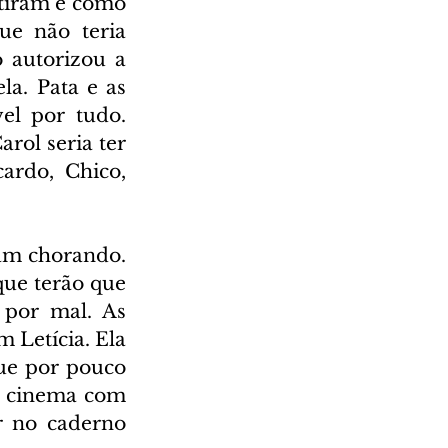
stiram e como 
e não teria 
autorizou a 
a. Pata e as 
l por tudo. 
ol seria ter 
ardo, Chico, 
am chorando. 
ue terão que 
por mal. As 
Letícia. Ela 
ue por pouco 
o cinema com 
r no caderno 