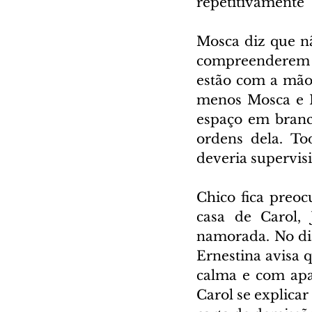
repetitivamente 
Mosca diz que nã
compreenderem is
estão com a mão 
menos Mosca e M
espaço em branc
ordens dela. To
deveria supervis
Chico fica preoc
casa de Carol, 
namorada. No dia
Ernestina avisa q
calma e com apa
Carol se explicar