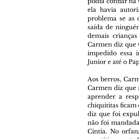
podia confiar na 
ela havia autor
problema se as 
saída de ninguém
demais crianças
Carmen diz que C
impedido essa i
Junior e até o Pap
Aos berros, Carm
Carmen diz que a
aprender a resp
chiquititas ficam
diz que foi expu
não foi mandada
Cintia. No orfa