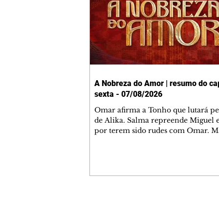
A Nobreza do Amor | resumo do cap
sexta - 07/08/2026
Omar afirma a Tonho que lutará p
de Alika. Salma repreende Miguel 
por terem sido rudes com Omar. M
Helena aconselha Manoel sobre se
namoro com Ana Maria. Pressiona
Bakari revela a Jendal que Chinua 
em terras inimigas. Omar pede que
acompanhe até a agência bancária
alerta Dumi, Akin e Ladisa sobre as
desconfianças de Jendal, que sonda
Contato comercial
sobre seu conselheiro. Chinua suge
mmjornale@gmail.com