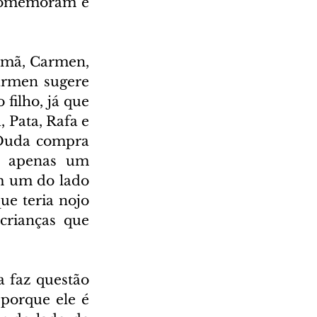
comemoram e 
rmã, Carmen, 
armen sugere 
filho, já que 
Pata, Rafa e 
Duda compra 
u apenas um 
m um do lado 
e teria nojo 
rianças que 
 faz questão 
porque ele é 