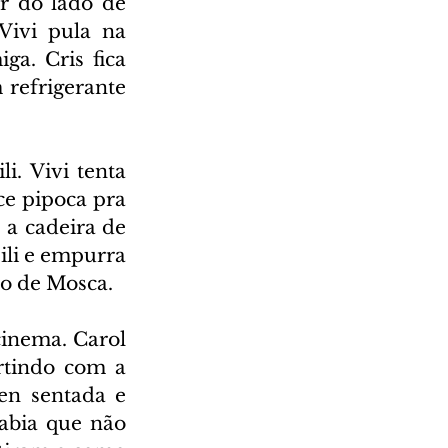
r do lado de 
ivi pula na 
a. Cris fica 
refrigerante 
. Vivi tenta 
e pipoca pra 
a cadeira de 
li e empurra 
do de Mosca.
inema. Carol 
rtindo com a 
n sentada e 
abia que não 