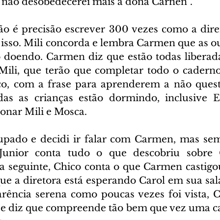
“não desobedecerei mais a dona Carnen”.
o é precisão escrever 300 vezes como a direi
so. Mili concorda e lembra Carmen que as out
doendo. Carmen diz que estão todas liberadas
ili, que terão que completar todo o caderno
o, com a frase para aprenderem a não questi
das as crianças estão dormindo, inclusive E
ionar Mili e Mosca.
upado e decidi ir falar com Carmen, mas sem
Junior conta tudo o que descobriu sobre 
 seguinte, Chico conta o que Carmen castigou 
ue a diretora está esperando Carol em sua sala
rência serena como poucas vezes foi vista, 
 e diz que compreende tão bem que vez uma cart