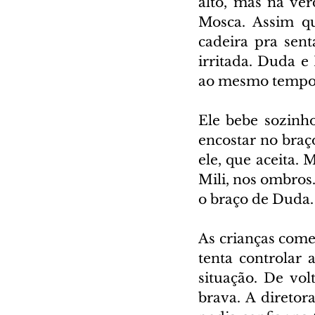
alto, mas na ve
Mosca. Assim qu
cadeira pra sen
irritada. Duda 
ao mesmo tempo. 
Ele bebe sozinh
encostar no braç
ele, que aceita.
Mili, nos ombros
o braço de Duda.
As crianças come
tenta controlar 
situação. De vo
brava. A diretor