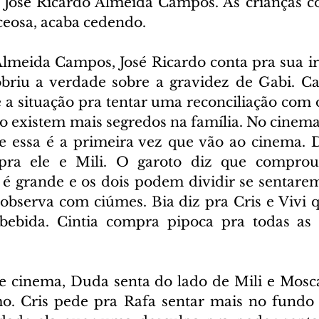
José Ricardo Almeida Campos. As crianças 
eosa, acaba cedendo.
lmeida Campos, José Ricardo conta pra sua i
obriu a verdade sobre a gravidez de Gabi. C
 a situação pra tentar uma reconciliação com o 
 existem mais segredos na família. No cinema, 
 essa é a primeira vez que vão ao cinema. 
 pra ele e Mili. O garoto diz que compro
e é grande e os dois podem dividir se sentare
observa com ciúmes. Bia diz pra Cris e Vivi qu
bebida. Cintia compra pipoca pra todas as c
e cinema, Duda senta do lado de Mili e Mosca
o. Cris pede pra Rafa sentar mais no fundo 