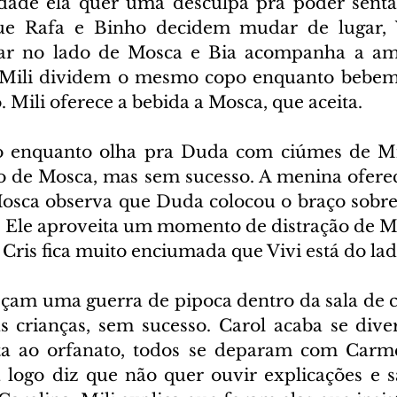
rdade ela quer uma desculpa pra poder senta
e Rafa e Binho decidem mudar de lugar, V
tar no lado de Mosca e Bia acompanha a amig
e Mili dividem o mesmo copo enquanto bebem 
Mili oferece a bebida a Mosca, que aceita.
o enquanto olha pra Duda com ciúmes de Mili
o de Mosca, mas sem sucesso. A menina oferec
 Mosca observa que Duda colocou o braço sobre 
. Ele aproveita um momento de distração de Mi
 Cris fica muito enciumada que Vivi está do la
çam uma guerra de pipoca dentro da sala de c
as crianças, sem sucesso. Carol acaba se dive
lta ao orfanato, todos se deparam com Carme
a logo diz que não quer ouvir explicações e s