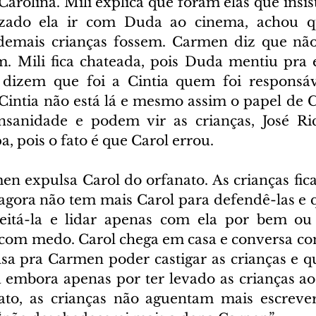
Carolina. Mili explica que foram elas que insi
izado ela ir com Duda ao cinema, achou qu
demais crianças fossem. Carmen diz que não 
. Mili fica chateada, pois Duda mentiu pra el
 dizem que foi a Cintia quem foi responsáve
intia não está lá e mesmo assim o papel de Car
nsanidade e podem vir as crianças, José Ric
a, pois o fato é que Carol errou.
en expulsa Carol do orfanato. As crianças fic
gora não tem mais Carol para defendê-las e q
eitá-la e lidar apenas com ela por bem ou 
 com medo. Carol chega em casa e conversa com 
lsa pra Carmen poder castigar as crianças e q
 embora apenas por ter levado as crianças a
nato, as crianças não aguentam mais escreve