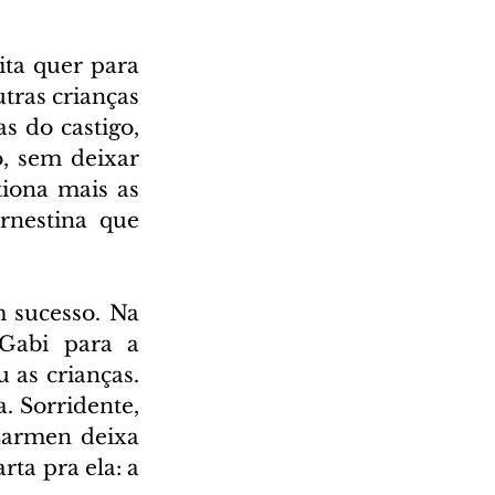
ta quer para 
ras crianças 
 do castigo, 
, sem deixar 
ona mais as 
rnestina que 
 sucesso. Na 
Gabi para a 
as crianças. 
. Sorridente, 
Carmen deixa 
a pra ela: a 