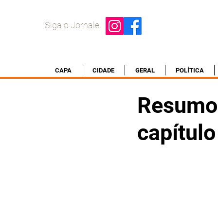
Siga o Jornale
CAPA
CIDADE
GERAL
POLÍTICA
Resumo d
capítulo