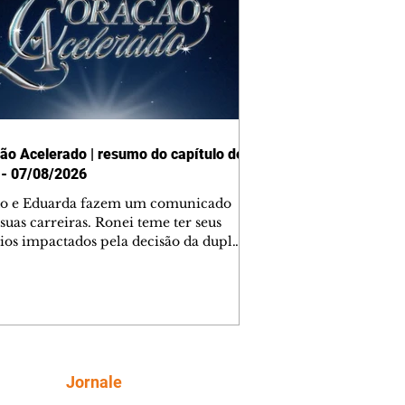
ão Acelerado | resumo do capítulo de
 - 07/08/2026
o e Eduarda fazem um comunicado
suas carreiras. Ronei teme ter seus
ios impactados pela decisão da dupla.
e decide prestar queixa contra
ica. Gael descobre que Naiane passou
ações sigilosas para Talita. Ronei
ra Verônica novamente e descobre
la deixou Bom Retorno. Gael se
ciona com Naiane. Valéria anuncia
e mudará de país, e Eduarda se
Siga
Jornale
upa com Sol. Palhares desconfia de