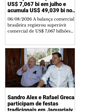
US$ 7,067 bi em julho e
acumula US$ 49,039 bi no
ano
06/08/2026 A balança comercial
brasileira registrou superávit
comercial de US$ 7,067 bilhões
em julho, segundo dados
divulgados nesta quinta-feira, 6,
pela Secretaria de Comércio
Exterior (Secex) do Ministério do
Desenvolvimento, Indústria,
Comércio e Serviços (MDIC). O
valor foi alcançado com
exportações de US$ 34,119 bilhões
e importações de US$ 27,052
bilhões. O resultado de julho
Sandro Alex e Rafael Greca
ficou abaixo da mediana das
participam de festas
estimativas do mercado
financeiro apontada na pesquisa
tradicionais em Jaguariaíva