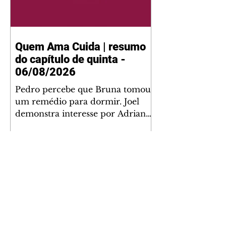
Quem Ama Cuida | resumo
do capítulo de quinta -
06/08/2026
Pedro percebe que Bruna tomou
um remédio para dormir. Joel
demonstra interesse por Adriana.
Fernando elogia Mau Mau. Bia
não gosta quando Brigitte e
Rafael se sentam à mesa com ela
e César, atrapalhando o jantar
romântico do casal. Bruna se
aproveita da preocupação de
Pedro com sua saúde para
manter o marido ao seu lado.
Elenice acusa Rosa por seu