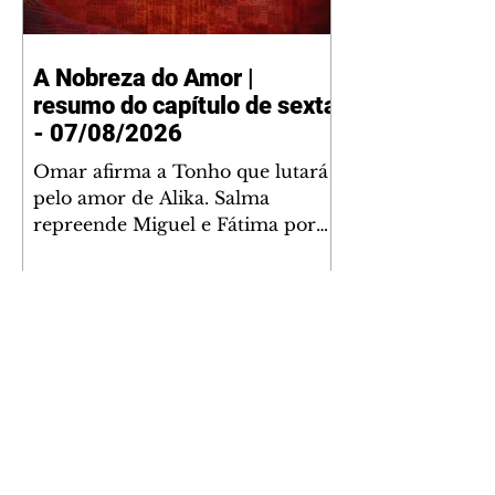
A Nobreza do Amor |
resumo do capítulo de sexta
- 07/08/2026
Omar afirma a Tonho que lutará
pelo amor de Alika. Salma
repreende Miguel e Fátima por
terem sido rudes com Omar.
Maria Helena aconselha Manoel
sobre seu namoro com Ana
Maria. Pressionado, Bakari revela
a Jendal que Chinua esteve em
terras inimigas. Omar pede que
Alika o acompanhe até a agência
bancária. Chinua alerta Dumi,
Akin e Ladisa sobre as
desconfianças de Jendal, que