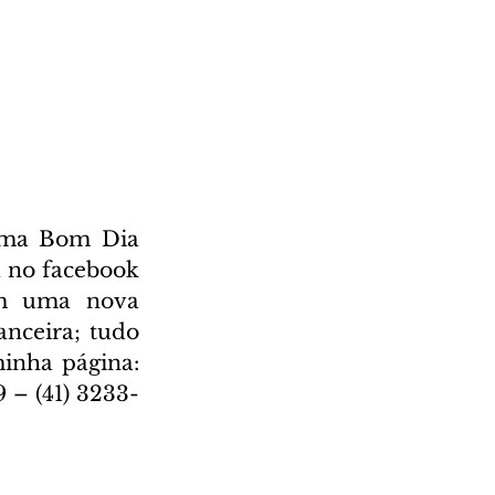
ama Bom Dia 
 no facebook 
em uma nova 
nceira; tudo 
nha página: 
 – (41) 3233-