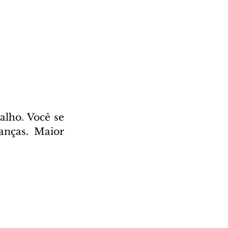
lho. Você se 
nças. Maior 