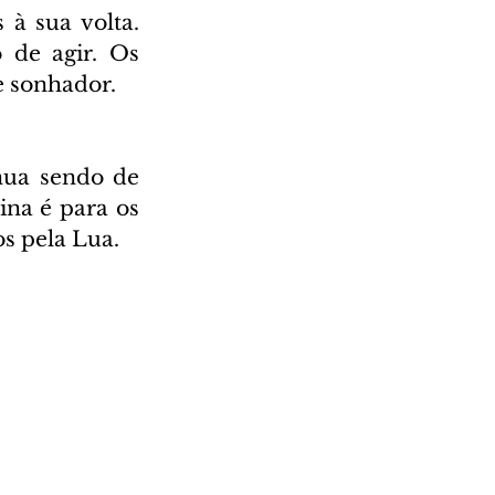
à sua volta. 
de agir. Os 
e sonhador.
nua sendo de 
na é para os 
s pela Lua.