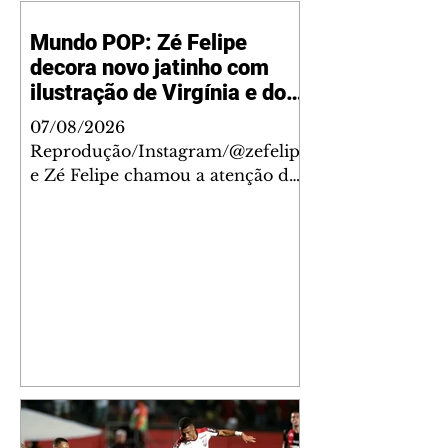
Mundo POP: Zé Felipe
decora novo jatinho com
ilustração de Virgínia e dos
filhos
07/08/2026
Reprodução/Instagram/@zefelip
e Zé Felipe chamou a atenção dos
seguidores ao revelar um detalhe
especial de sua nova aeronave. O
cantor compartilhou nesta
quinta-feira, 6, registros do
jatinho recém-adquirido e
mostrou que decidiu personalizar
o espaço com uma ilustração que
reúne Virginia Fonseca e os três
filhos que eles tiveram juntos:
Maria Alice, Maria Flor e José
Leonardo. Na imagem, aparecem