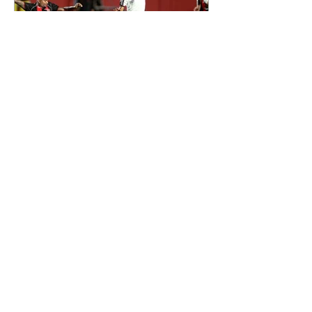
os apelidos dos integrantes da
família, entre eles "Papai",
"Mamãe",
Athletico é atropelado pelo
Vitória e está fora da Copa
do Brasil
06/08/2026 Furacão não segurou
a vantagem, foi goleado por 4x0
Divulgação O Athletico encerrou
sua campanha na Copa do Brasil
nesta quinta-feira (6), em uma
noite infeliz em Salvador (BA). O
time paranaense foi superado por
4×0 pelo Vitória, no Barradão, e
viu derreter a vantagem de dois