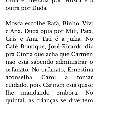
Uma é liderada por Mosca e a 
outra por Duda.
Mosca escolhe Rafa, Binho, Vivi 
e Ana. Duda opta por Mili, Pata, 
Cris e Ana. Tati é a juíza. No 
Café Boutique, José Ricardo diz 
pra Cintia que acha que Carmen 
não está sabendo administrar o 
orfanato. No orfanato, Ernestina 
aconselha Carol a tomar 
cuidado, pois Carmen está quase 
lhe mandando embora. No 
quintal, as crianças se divertem 
jogando futebol. A diretora 
pergunta onde estão as crianças 
que não estão na sala fazendo a 
tarefa de casa. Carol explica que 