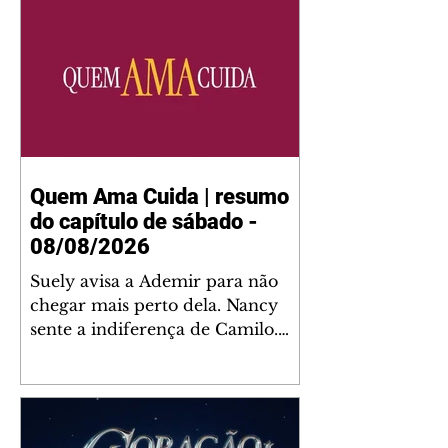
Quem Ama Cuida | resumo
do capítulo de sábado -
08/08/2026
Suely avisa a Ademir para não
chegar mais perto dela. Nancy
sente a indiferença de Camilo.
Tiago diz a Ingrid que ela não
tem competência para presidir a
joalheria. André conta a Pedro
que a associação de advogados