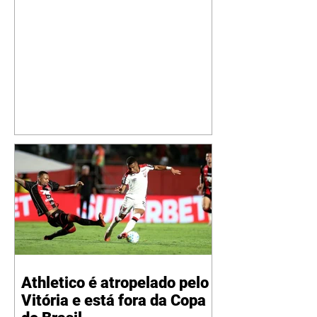
seguidores ao revelar um detalhe
especial de sua nova aeronave. O
cantor compartilhou nesta
quinta-feira, 6, registros do
jatinho recém-adquirido e
mostrou que decidiu personalizar
o espaço com uma ilustração que
reúne Virginia Fonseca e os três
filhos que eles tiveram juntos:
Maria Alice, Maria Flor e José
Leonardo. Na imagem, aparecem
os apelidos dos integrantes da
família, entre eles "Papai",
"Mamãe",
Athletico é atropelado pelo
Vitória e está fora da Copa