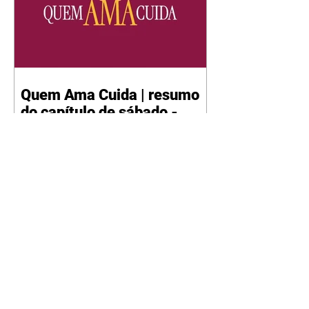
Quem Ama Cuida | resumo
do capítulo de sábado -
08/08/2026
Suely avisa a Ademir para não
chegar mais perto dela. Nancy
sente a indiferença de Camilo.
Tiago diz a Ingrid que ela não
tem competência para presidir a
joalheria. André conta a Pedro
que a associação de advogados
expulsou Ademir. Laurentino
contrata Adriana para servir no
restaurante. Adriana vê Pedro e