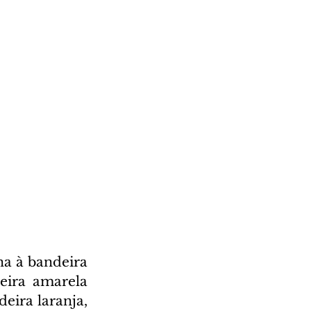
a à bandeira 
eira amarela 
ira laranja, 