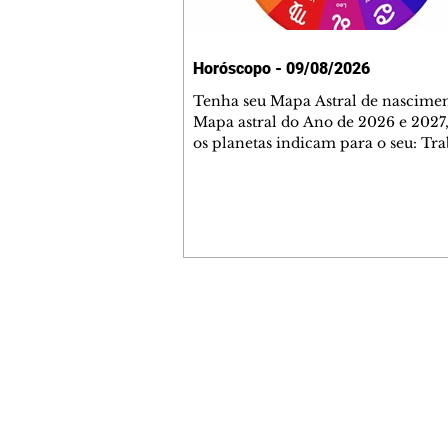
Horóscopo - 09/08/2026
Tenha seu Mapa Astral de nascimen
Mapa astral do Ano de 2026 e 2027,
os planetas indicam para o seu: Tra
Amor, Dinheiro, Saúde e Família. E
com 35 páginas. Adquira já através 
loja virtual ou na loja física: rua E
Perneta 30 – loja 21 – galeria Ceza
– centro – Curitiba. Você pode ped
também através do nosso Whatsapp
receber seu livro virtual: (41) 99719
Escute o programa Bom Dia Astral 
Contato comercial
da Rádio Cultura AM 930 e t
mmjornale@gmail.com
Telefone: (41) 99978-9956
Redação
E-mail:
redacaojornale@gmail.com