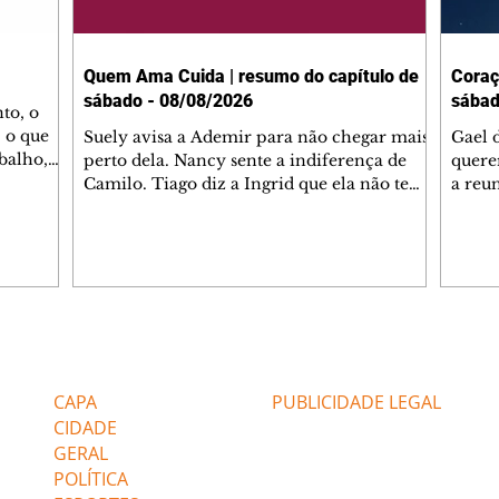
Quem Ama Cuida | resumo do capítulo de
Coraç
sábado - 08/08/2026
sábad
to, o
 o que
Suely avisa a Ademir para não chegar mais
Gael 
balho,
perto dela. Nancy sente a indiferença de
quere
studo
Camilo. Tiago diz a Ingrid que ela não tem
a reu
da nossa
competência para presidir a joalheria.
Zilá 
miliano
André conta a Pedro que a associação de
perce
r Franco
advogados expulsou Ademir. Laurentino
Palha
ir
contrata Adriana para servir no
aprox
 e
restaurante. Adriana vê Pedro e Bruna no
em pe
-0645.
restaurante. Bruna provoca Adriana. Dora
decid
através
pede ajuda a André para marcar um
inven
Editorias
Editais Certificados
encontro com Suely. Adriana diz a Lyris
conse
que está feliz trabalhando no restaurante de
termi
CAPA
PUBLICIDADE LEGAL
Nanc
CIDADE
GERAL
POLÍTICA