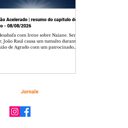
ão Acelerado | resumo do capítulo de
o - 08/08/2026
desabafa com Irene sobre Naiane. Sem
r, João Raul causa um tumulto durante
nião de Agrado com um patrocinador.
orienta Osmar a seguir Cinara, que
be a movimentação e alerta Ronei.
res confronta Cinara sobre a
imação com Ronei. Eduarda pensa
dir a Valéria para ficar com Sol. Gael
e terminar com Naiane. João Raul
ta para Agrado que não está
Siga
Jornale
guindo conviver com seu sucesso, e
na o relacionamento dos dois.