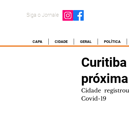
Siga o Jornale
CAPA
CIDADE
GERAL
POLÍTICA
Curitiba
próxima
Cidade registr
Covid-19