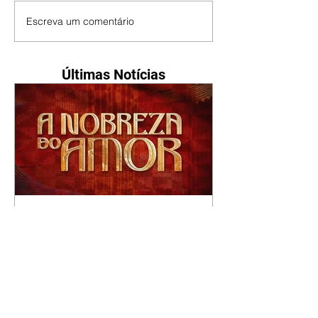
Escreva um comentário
Últimas Notícias
A Nobreza do Amor |
resumo do capítulo de sexta
- 07/08/2026
Omar afirma a Tonho que lutará
pelo amor de Alika. Salma
repreende Miguel e Fátima por