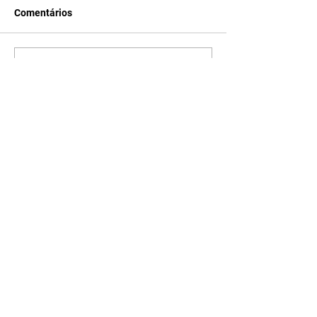
Comentários
Escreva um comentário
Últimas Notícias
Quem Ama Cuida | resumo
do capítulo de sábado -
08/08/2026